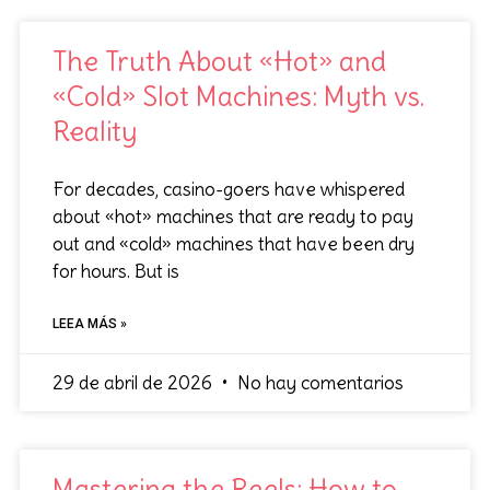
The Truth About «Hot» and
«Cold» Slot Machines: Myth vs.
Reality
For decades, casino-goers have whispered
about «hot» machines that are ready to pay
out and «cold» machines that have been dry
for hours. But is
LEEA MÁS »
29 de abril de 2026
No hay comentarios
Mastering the Reels: How to