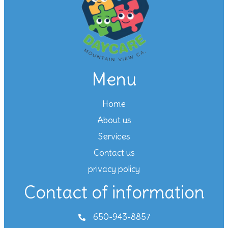
Menu
Home
About us
Services
Contact us
privacy policy
Contact of information
650-943-8857