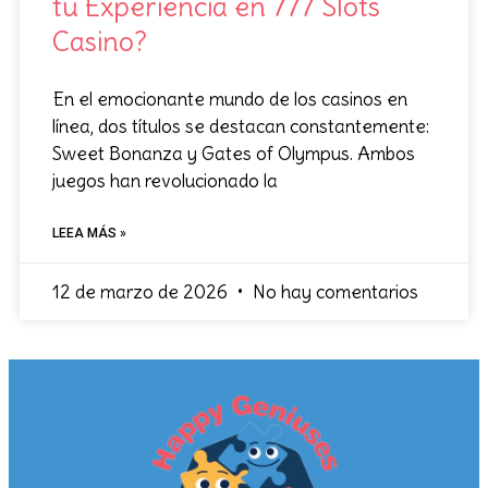
tu Experiencia en 777 Slots
Casino?
En el emocionante mundo de los casinos en
línea, dos títulos se destacan constantemente:
Sweet Bonanza y Gates of Olympus. Ambos
juegos han revolucionado la
LEEA MÁS »
12 de marzo de 2026
No hay comentarios