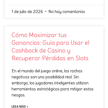
1 de julio de 2026
No hay comentarios
Cómo Maximizar tus
Ganancias: Guía para Usar el
Cashback de Casino y
Recuperar Pérdidas en Slots
En el mundo del juego online, las rachas
negativas son una posibilidad real. Sin
embargo, los jugadores inteligentes utilizan
herramientas estratégicas para mitigar estos
riesgos.
LEEA MÁS »