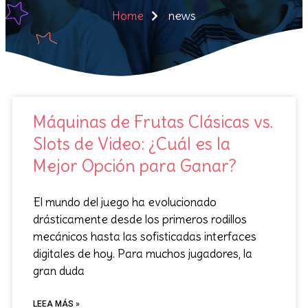
Home
news
Máquinas de Frutas Clásicas vs.
Slots de Video: ¿Cuál es la
Mejor Opción para Ganar?
El mundo del juego ha evolucionado
drásticamente desde los primeros rodillos
mecánicos hasta las sofisticadas interfaces
digitales de hoy. Para muchos jugadores, la
gran duda
LEEA MÁS »