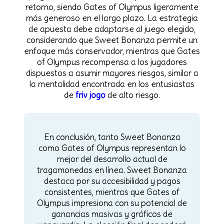
retorno, siendo Gates of Olympus ligeramente
más generoso en el largo plazo. La estrategia
de apuesta debe adaptarse al juego elegido,
considerando que Sweet Bonanza permite un
enfoque más conservador, mientras que Gates
of Olympus recompensa a los jugadores
dispuestos a asumir mayores riesgos, similar a
la mentalidad encontrada en los entusiastas
de
friv jogo
de alto riesgo.
En conclusión, tanto Sweet Bonanza
como Gates of Olympus representan lo
mejor del desarrollo actual de
tragamonedas en línea. Sweet Bonanza
destaca por su accesibilidad y pagos
consistentes, mientras que Gates of
Olympus impresiona con su potencial de
ganancias masivas y gráficos de