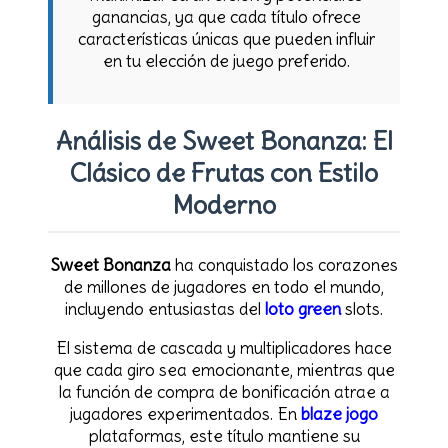
ganancias, ya que cada título ofrece
características únicas que pueden influir
en tu elección de juego preferido.
Análisis de Sweet Bonanza: El
Clásico de Frutas con Estilo
Moderno
Sweet Bonanza
ha conquistado los corazones
de millones de jugadores en todo el mundo,
incluyendo entusiastas del
loto green
slots.
El sistema de cascada y multiplicadores hace
que cada giro sea emocionante, mientras que
la función de compra de bonificación atrae a
jugadores experimentados. En
blaze jogo
plataformas, este título mantiene su