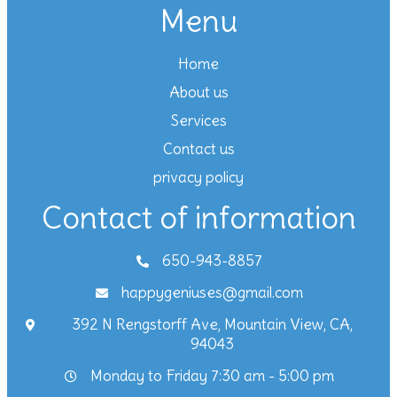
Menu
Home
About us
Services
Contact us
privacy policy
Contact of information
650-943-8857
happygeniuses@gmail.com
392 N Rengstorff Ave, Mountain View, CA,
94043
Monday to Friday 7:30 am - 5:00 pm