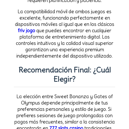
requieren planificación y paciencia.
La compatibilidad móvil de ambos juegos es
excelente, funcionando perfectamente en
dispositivos móviles al igual que en los clásicos
friv jogo
que puedes encontrar en cualquier
plataforma de entretenimiento digital. Los
controles intuitivos y la calidad visual superior
garantizan una experiencia premium
independientemente del dispositivo utilizado.
Recomendación Final: ¿Cuál
Elegir?
La elección entre Sweet Bonanza y Gates of
Olympus depende principalmente de tus
preferencias personales y estilo de juego. Si
prefieres sesiones de juego prolongadas con
pagos más frecuentes, similar a la consistencia
encontrada en
777 slots casino
tradicionales,