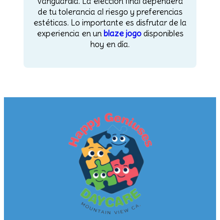
vanguardia. La elección final dependerá
de tu tolerancia al riesgo y preferencias
estéticas. Lo importante es disfrutar de la
experiencia en un
blaze jogo
disponibles
hoy en día.