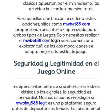
clásicas apuestan por el minimalismo, las
de video buscan la inmersión total.
Para aquellos que buscan acceder a estas
opciones, sitios como
mwbet88 com
proporcionan una interfaz optimizada para
ambos tipos de juegos. Solo necesitas realizar
el
mwbet88 com
login
para comenzar a
explorar cuál de las dos modalidades se
adapta mejor a tu estilo de juego.
Seguridad y Legitimidad en el
Juego Online
Independientemente de si prefieres los rodillos
clásicos o los digitales, la seguridad es
primordial. Muchos usuarios investigan si
mwplay888 legit
es una plataforma segura
antes de depositar sus fondos. Es fundamental