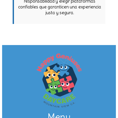
responsabilidad y elegir plataformas
confiables que garanticen una experiencia
justa y segura.
Menu