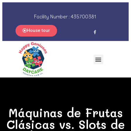
Facility Number : 435700381
House tour
Máquinas de Frutas
Clásicas vs. Slots de