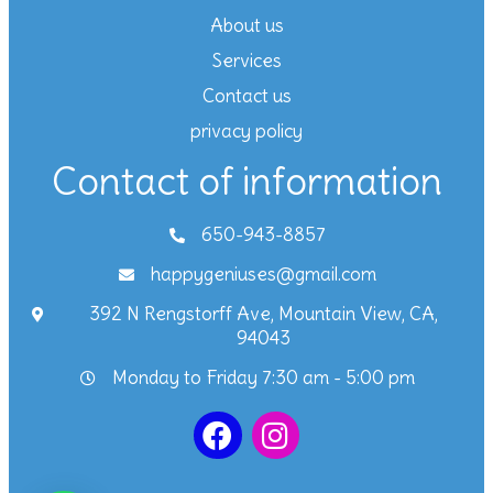
About us
Services
Contact us
privacy policy
Contact of information
650-943-8857
happygeniuses@gmail.com
392 N Rengstorff Ave, Mountain View, CA,
94043
Monday to Friday 7:30 am - 5:00 pm