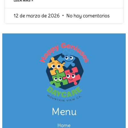
LEEA MÁS »
12 de marzo de 2026
No hay comentarios
Menu
Home