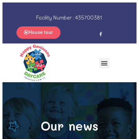
Facility Number : 435700381
House tour
Our news