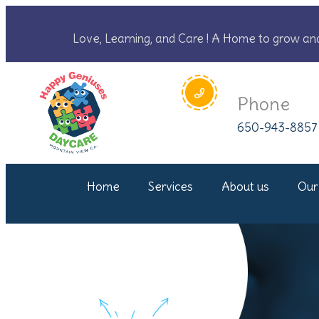
Love, Learning, and Care ! A Home to grow an
Phone
650-943-8857
Home
Services
About us
Our