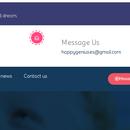
d dream.
Message Us
happygeniuses@gmail.com
 news
Contact us
Hous