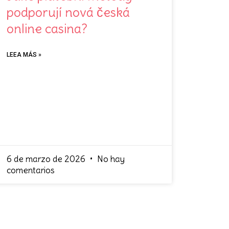
podporují nová česká
online casina?
LEEA MÁS »
6 de marzo de 2026
No hay
comentarios