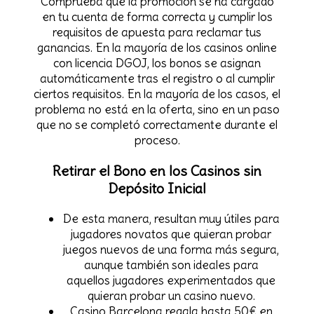
Comprueba que la promoción se ha cargado
en tu cuenta de forma correcta y cumplir los
requisitos de apuesta para reclamar tus
ganancias. En la mayoría de los casinos online
con licencia DGOJ, los bonos se asignan
automáticamente tras el registro o al cumplir
ciertos requisitos. En la mayoría de los casos, el
problema no está en la oferta, sino en un paso
que no se completó correctamente durante el
proceso.
Retirar el Bono en los Casinos sin
Depósito Inicial
De esta manera, resultan muy útiles para
jugadores novatos que quieran probar
juegos nuevos de una forma más segura,
aunque también son ideales para
aquellos jugadores experimentados que
quieran probar un casino nuevo.
Casino Barcelona regala hasta 50€ en