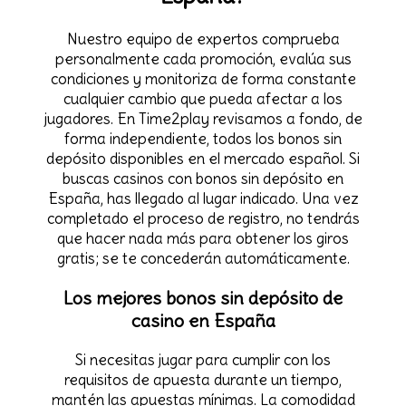
Nuestro equipo de expertos comprueba
personalmente cada promoción, evalúa sus
condiciones y monitoriza de forma constante
cualquier cambio que pueda afectar a los
jugadores. En Time2play revisamos a fondo, de
forma independiente, todos los bonos sin
depósito disponibles en el mercado español. Si
buscas casinos con bonos sin depósito en
España, has llegado al lugar indicado. Una vez
completado el proceso de registro, no tendrás
que hacer nada más para obtener los giros
gratis; se te concederán automáticamente.
Los mejores bonos sin depósito de
casino en España
Si necesitas jugar para cumplir con los
requisitos de apuesta durante un tiempo,
mantén las apuestas mínimas. La comodidad