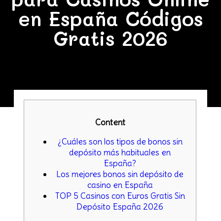
en España Códigos
Gratis 2026
Content
¿Cuáles son los tipos de bonos sin
depósito más habituales en
España?
Los mejores bonos sin depósito de
casino en España
TOP 5 Casinos con Euros Gratis Sin
Depósito España 2026