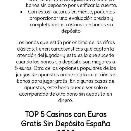
bonos sin depósito por verificar la cuenta.
Con estos factores en mente, podemos
proporcionar una evaluación precisa y
completa de los casinos con bonos sin
depósito.
Los bonos que están por encima de las cifras
clásicas, tienen características que captan la
atención del jugador y esto es lo que sucede
cuando los bonos sin depósito son mayores a
5 euros. Otra de las opciones populares de los
juegos de apuestas online son la selección de
bonos para jugar gratis. En algunas casas de
apuestas, este bono puede ser solo o
acompañado de otro bono sin depósito en
dinero.
TOP 5 Casinos con Euros
Gratis Sin Depósito España