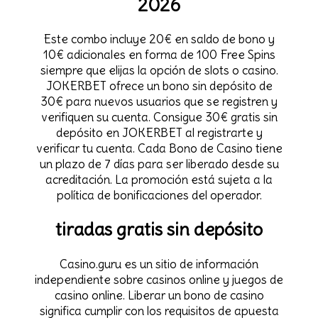
2026
Este combo incluye 20€ en saldo de bono y
10€ adicionales en forma de 100 Free Spins
siempre que elijas la opción de slots o casino.
JOKERBET ofrece un bono sin depósito de
30€ para nuevos usuarios que se registren y
verifiquen su cuenta. Consigue 30€ gratis sin
depósito en JOKERBET al registrarte y
verificar tu cuenta. Cada Bono de Casino tiene
un plazo de 7 días para ser liberado desde su
acreditación. La promoción está sujeta a la
política de bonificaciones del operador.
tiradas gratis sin depósito
Casino.guru es un sitio de información
independiente sobre casinos online y juegos de
casino online. Liberar un bono de casino
significa cumplir con los requisitos de apuesta