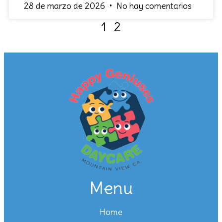
28 de marzo de 2026
No hay comentarios
1
2
Menu
Home