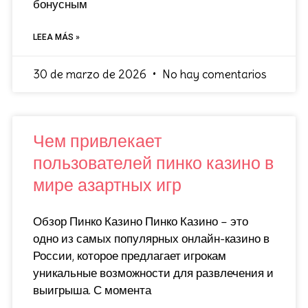
бонусным
LEEA MÁS »
30 de marzo de 2026
No hay comentarios
Чем привлекает
пользователей пинко казино в
мире азартных игр
Обзор Пинко Казино Пинко Казино – это
одно из самых популярных онлайн-казино в
России, которое предлагает игрокам
уникальные возможности для развлечения и
выигрыша. С момента