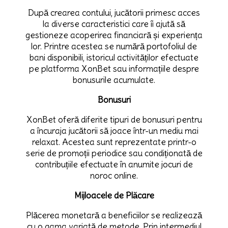
După crearea contului, jucătorii primesc acces
la diverse caracteristici care îi ajută să
gestioneze acoperirea financiară și experiența
lor. Printre acestea se numără portofoliul de
bani disponibili, istoricul activităților efectuate
pe platforma XonBet sau informațiile despre
bonusurile acumulate.
Bonusuri
XonBet oferă diferite tipuri de bonusuri pentru
a încuraja jucătorii să joace într-un mediu mai
relaxat. Acestea sunt reprezentate printr-o
serie de promoții periodice sau condiționată de
contribuțiile efectuate în anumite jocuri de
noroc online.
Mijloacele de Plăcare
Plăcerea monetară a beneficiilor se realizează
cu o gama variată de metode. Prin intermediul