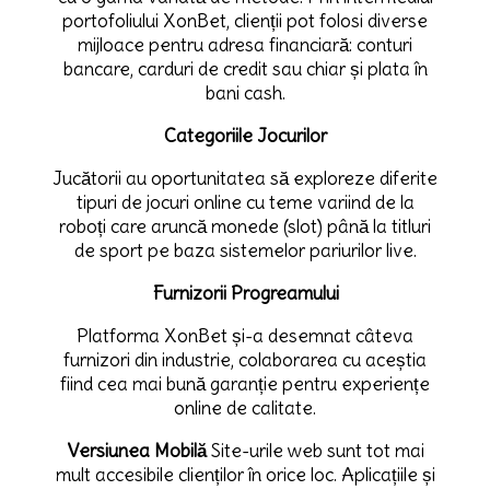
portofoliului XonBet, clienții pot folosi diverse
mijloace pentru adresa financiară: conturi
bancare, carduri de credit sau chiar și plata în
bani cash.
Categoriile Jocurilor
Jucătorii au oportunitatea să exploreze diferite
tipuri de jocuri online cu teme variind de la
roboți care aruncă monede (slot) până la titluri
de sport pe baza sistemelor pariurilor live.
Furnizorii Progreamului
Platforma XonBet și-a desemnat câteva
furnizori din industrie, colaborarea cu aceștia
fiind cea mai bună garanție pentru experiențe
online de calitate.
Versiunea Mobilă
Site-urile web sunt tot mai
mult accesibile clienților în orice loc. Aplicațiile și