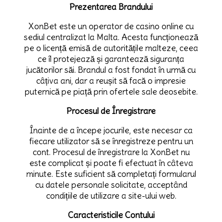
Prezentarea Brandului
XonBet este un operator de casino online cu
sediul centralizat la Malta. Acesta funcționează
pe o licență emisă de autoritățile malteze, ceea
ce îl protejează și garantează siguranța
jucătorilor săi. Brandul a fost fondat în urmă cu
câțiva ani, dar a reușit să facă o impresie
puternică pe piață prin ofertele sale deosebite.
Procesul de Înregistrare
Înainte de a începe jocurile, este necesar ca
fiecare utilizator să se înregistreze pentru un
cont. Procesul de înregistrare la XonBet nu
este complicat și poate fi efectuat în câteva
minute. Este suficient să completați formularul
cu datele personale solicitate, acceptând
condițiile de utilizare a site-ului web.
Caracteristicile Contului