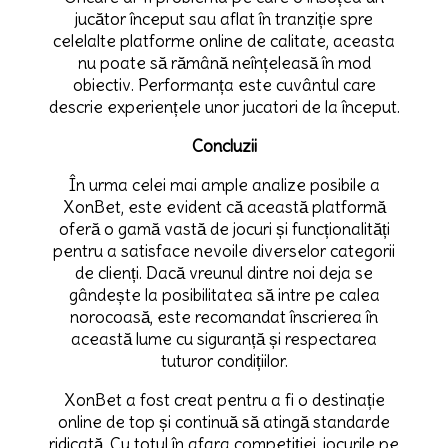
jucător început sau aflat în tranziție spre
celelalte platforme online de calitate, aceasta
nu poate să rămână neînțeleasă în mod
obiectiv. Performanța este cuvântul care
descrie experiențele unor jucatori de la început.
Concluzii
În urma celei mai ample analize posibile a
XonBet, este evident că această platformă
oferă o gamă vastă de jocuri și funcționalități
pentru a satisface nevoile diverselor categorii
de clienți. Dacă vreunul dintre noi deja se
gândește la posibilitatea să intre pe calea
norocoasă, este recomandat înscrierea în
această lume cu siguranță și respectarea
tuturor condițiilor.
XonBet a fost creat pentru a fi o destinație
online de top și continuă să atingă standarde
ridicată. Cu totul în afara competiției, jocurile pe