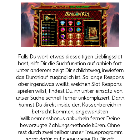
Falls Du wohl etwas diesseitigen Lieblingsslot
hast, hilft Dir die Suchfunktion auf anhieb fort
unter anderem zeigt Dir schlichtweg, inwiefern
das Durchlauf zugänglich ist. So lange Respons
aber irgendwas weißt, welchen Slot Respons
spielen willst, findest Du ihn unter einsatz von
unser Suche schnell ferner unkompliziert. Dann
kannst Du direkt inside den Kassenbereich in
betracht kommen, angewandten
Willkommensbonus ankurbeln ferner Deine
bevorzugte Zahlungsmethode küren. Ohne
rest durch zwei teilbar unser Treueprogramm
sorgt dafür, auf diese weise Du Dir oft