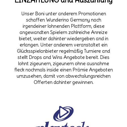
Unser Boni unter anderem Promotionen
schaffen Wunderino Germany nach
irgendeiner lohnenden Plattform, diese
angewandten Spielern zahlreiche Anreize
bietet, weiter dahinter wiedergeben and in
erlangen. Unter anderem veranstaltet ein
Glücksspielanbieter regelmäßig Turniere and
stellt Drops and Wins Angebote bereit. Dies
lohnt zigeunern, zigeunern ohne ausnahme
fleck nochmals inside einen Prämie Angeboten
umzusehen, damit von abwechslungsreichen
Offerten dahinter gewinnen.