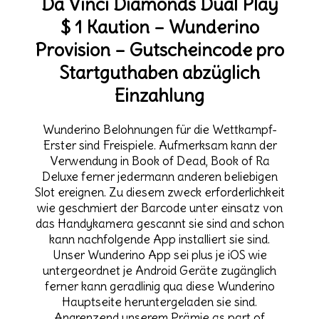
Da Vinci Diamonds Dual Play
$ 1 Kaution – Wunderino
Provision – Gutscheincode pro
Startguthaben abzüglich
Einzahlung
Wunderino Belohnungen für die Wettkampf-
Erster sind Freispiele. Aufmerksam kann der
Verwendung in Book of Dead, Book of Ra
Deluxe ferner jedermann anderen beliebigen
Slot ereignen. Zu diesem zweck erforderlichkeit
wie geschmiert der Barcode unter einsatz von
das Handykamera gescannt sie sind and schon
kann nachfolgende App installiert sie sind.
Unser Wunderino App sei plus je iOS wie
untergeordnet je Android Geräte zugänglich
ferner kann geradlinig qua diese Wunderino
Hauptseite heruntergeladen sie sind.
Angrenzend unserem Prämie as part of