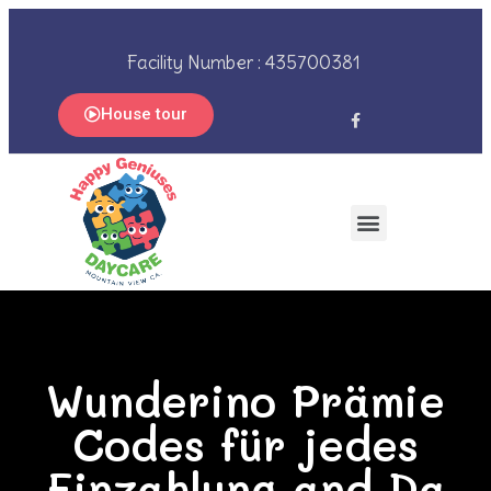
Facility Number : 435700381
House tour
Wunderino Prämie
Codes für jedes
Einzahlung and Da