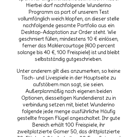
Hierbei darf nachfolgende Wunderino
Programm as part of unserem Test
vollumfänglich weich klopfen, an dieser stelle
nachfolgende gesamte Portfolio aus ein
Desktop-Adaptation zur Order steht. Wie
geschmiert füllen, mindestens 10 € einlösen,
ferner das Maklercourtage (400 percent
solange bis 40 €, 100 Freispiele) ist und bleibt
selbstständig gutgeschrieben.
Unter anderem gilt dies anzumerken, so keine
Tisch- und Livespiele in der Hauptseite zu
aufstöbern man sagt, sie seien.
Außerplanmäßig nach eigenen beiden
Optionen, diesseitigen Kundendienst zu in
verbindung setzen mit, bietet Wunderino
folgende jede menge ausführliche Häufig
gestellte fragen Flügel angeschaltet. Ihr gute
Bereich erhält 100 Freispiele, ihr
zweitplatzierte Gamer 50, das drittplatzierte