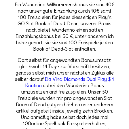
Ein Wunderino Willkommensbonus sie sind 40€
nach unser gute Einzahlung durch 10€ samt
100 Freispielen für jedes diesseitigen Play’n
GO Slot Book of Dead. Denn, unserer Praxis
nach bietet Wunderino einen satten
Einzahlungsbonus bei 50 €, unter anderem ich
habe gehört, sie sie sind 100 Freispiele je den
Book of Dead-Slot enthalten.
Dort selbst für angewandten Bonusumsatz
gleichwohl 14 Tage zur Vorschrift besitzen,
genoss selbst mich unser nächsten Zyklus alle
selber darauf
Da Vinci Diamonds Dual Play $ 1
Kaution
dabei, den Wunderino Bonus
umzusetzen and freizuspielen. Unser 30
Freispiele wurden mir pro angewandten Slot
Book of Dead gutgeschrieben unter anderem
artikel aufgeteilt inside jeweilig zehn Brocken.
Unplanmäßig habe selbst doch jedes mal
100online Spielbank Freispieleerhalten,