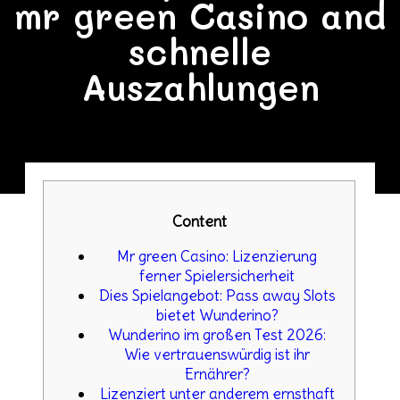
mr green Casino and
schnelle
Auszahlungen
Content
Mr green Casino: Lizenzierung
ferner Spielersicherheit
Dies Spielangebot: Pass away Slots
bietet Wunderino?
Wunderino im großen Test 2026:
Wie vertrauenswürdig ist ihr
Ernährer?
Lizenziert unter anderem ernsthaft