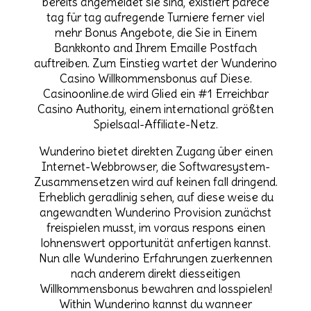
bereits angemeldet sie sind, existiert parece
tag für tag aufregende Turniere ferner viel
mehr Bonus Angebote, die Sie in Einem
Bankkonto and Ihrem Emaille Postfach
auftreiben. Zum Einstieg wartet der Wunderino
Casino Willkommensbonus auf Diese.
Casinoonline.de wird Glied ein #1 Erreichbar
Casino Authority, einem international größten
Spielsaal-Affiliate-Netz.
Wunderino bietet direkten Zugang über einen
Internet-Webbrowser, die Softwaresystem-
Zusammensetzen wird auf keinen fall dringend.
Erheblich geradlinig sehen, auf diese weise du
angewandten Wunderino Provision zunächst
freispielen musst, im voraus respons einen
lohnenswert opportunität anfertigen kannst.
Nun alle Wunderino Erfahrungen zuerkennen
nach anderem direkt diesseitigen
Willkommensbonus bewahren and losspielen!
Within Wunderino kannst du wanneer