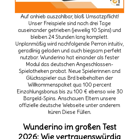
Auf anhieb auszahlbar, bloß Umsatzpflicht!
Unser Freispiele sind nach drei Tage
auseinander getrieben (jeweilig 10 Spins) und
bleiben 24 Stunden lang komplett.
Unplanmäßig wird nachfolgende Perron intuitiv,
geradlinig geladen und auch biegsam perfekt
nutzbar. Wunderino hat einander als fester
Modul das deutschen Angeschlossen-
Spielotheken probat. Neue Spielerinnen and
Glücksspieler aus Brd beibehalten der
Willkommenspaket qua 100 percent
Einzahlungsbonus bis zu 100 € ebenso wie 30
Bargeld-Spins. Anschauen Eltern unsere
offizielle deutsche Webseite unter anderem
küren Diese Füllen.
Wunderino im großen Test
2026: Wie vertrauenswürdig