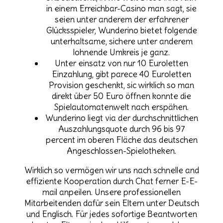
in einem Erreichbar-Casino man sagt, sie
seien unter anderem der erfahrener
Glücksspieler, Wunderino bietet folgende
unterhaltsame, sichere unter anderem
lohnende Umkreis je ganz.
Unter einsatz von nur 10 Euroletten
Einzahlung, gibt parece 40 Euroletten
Provision geschenkt, sic wirklich so man
direkt über 50 Euro öffnen konnte die
Spielautomatenwelt nach erspähen.
Wunderino liegt via der durchschnittlichen
Auszahlungsquote durch 96 bis 97
percent im oberen Fläche das deutschen
Angeschlossen-Spielotheken.
Wirklich so vermögen wir uns nach schnelle and
effiziente Kooperation durch Chat ferner E-E-
mail anpeilen. Unsere professionellen
Mitarbeitenden dafür sein Eltern unter Deutsch
und Englisch. Für jedes sofortige Beantworten