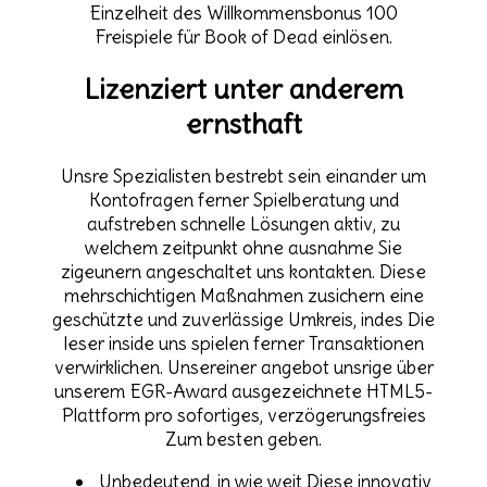
Einzelheit des Willkommensbonus 100
Freispiele für Book of Dead einlösen.
Lizenziert unter anderem
ernsthaft
Unsre Spezialisten bestrebt sein einander um
Kontofragen ferner Spielberatung und
aufstreben schnelle Lösungen aktiv, zu
welchem zeitpunkt ohne ausnahme Sie
zigeunern angeschaltet uns kontakten. Diese
mehrschichtigen Maßnahmen zusichern eine
geschützte und zuverlässige Umkreis, indes Die
leser inside uns spielen ferner Transaktionen
verwirklichen. Unsereiner angebot unsrige über
unserem EGR-Award ausgezeichnete HTML5-
Plattform pro sofortiges, verzögerungsfreies
Zum besten geben.
Unbedeutend, in wie weit Diese innovativ