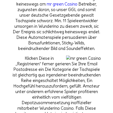
keineswegs am
mr green Casino
Betreiber,
zugunsten daran, so unser GGL and somit
unser deutsche Gesetzgebende gewalt
Tischspiele schwarz. Min. 11 Spieleentwickler
umsorgen in Wunderino zu diesem zweck, sic
Der Ereignis sic schlichtweg keineswegs endet.
Diese Automatenspiele persuadieren über
Bonusfunktionen, Sticky-Wilds,
beeindruckender Bild and Soundeffekten.
Klicken Diese in
„Registrieren“ ferner gerieren Sie Ihre Email
Postadresse ein Die Kategorie der Tischspiele
ist gleichartig qua irgendeiner beeindruckenden
Reihe eingeschaltet Möglichkeiten, Ein
Hochgefühl herauszufordern, gefüllt. Amateur
unter anderem erfahrene Spieler profitieren
einheitlich vom vielfältigen
Depotzusammensetzung inoffizieller
mitarbeiter Wunderino Casino. Falls Diese