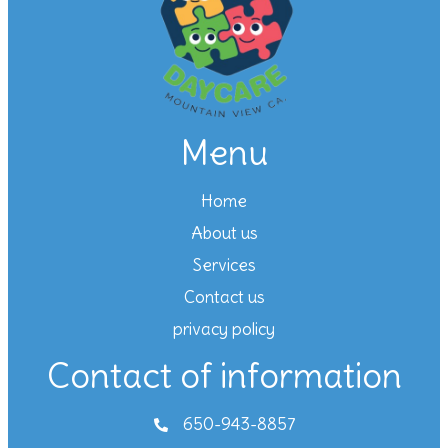
Menu
Home
About us
Services
Contact us
privacy policy
Contact of information
650-943-8857