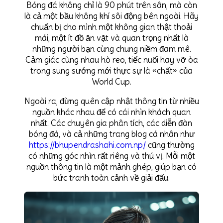
Bóng đá không chỉ là 90 phút trên sân, mà còn
là cả một bầu không khí sôi động bên ngoài. Hãy
chuẩn bị cho mình một không gian thật thoải
mái, một ít đồ ăn vặt và quan trọng nhất là
những người bạn cùng chung niềm đam mê.
Cảm giác cùng nhau hò reo, tiếc nuối hay vỡ òa
trong sung sướng mới thực sự là «chất» của
World Cup.
Ngoài ra, đừng quên cập nhật thông tin từ nhiều
nguồn khác nhau để có cái nhìn khách quan
nhất. Các chuyên gia phân tích, các diễn đàn
bóng đá, và cả những trang blog cá nhân như
https://bhupendrashahi.com.np/
cũng thường
có những góc nhìn rất riêng và thú vị. Mỗi một
nguồn thông tin là một mảnh ghép, giúp bạn có
bức tranh toàn cảnh về giải đấu.