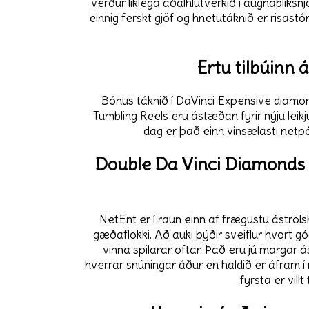
verður líklega aðalhlutverkið í augnablik
einnig ferskt gjöf og hnetutáknið er risastó
Ertu tilbúinn 
Bónus táknið í DaVinci Expensive diamond
Tumbling Reels eru ástæðan fyrir nýju lei
dag er það einn vinsælasti netpó
Double Da Vinci Diamonds A
NetEnt er í raun einn af frægustu áströl
gæðaflokki. Að auki þýðir sveiflur hvort gó
vinna spilarar oftar. Það eru jú margar á
hverrar snúningar áður en haldið er áfram í 
fyrsta er vill