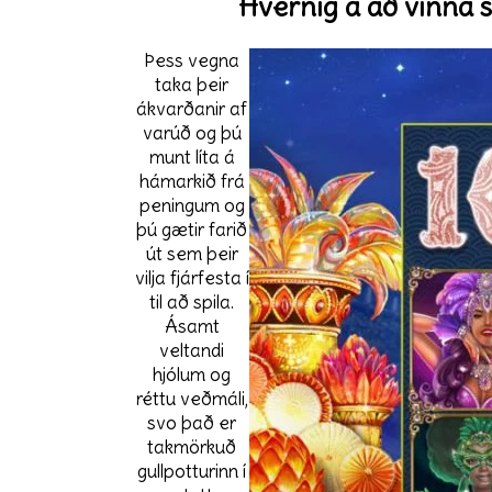
Hvernig á að vinna 
Þess vegna
taka þeir
ákvarðanir af
varúð og þú
munt líta á
hámarkið frá
peningum og
þú gætir farið
út sem þeir
vilja fjárfesta í
til að spila.
Ásamt
veltandi
hjólum og
réttu veðmáli,
svo það er
takmörkuð
gullpotturinn í