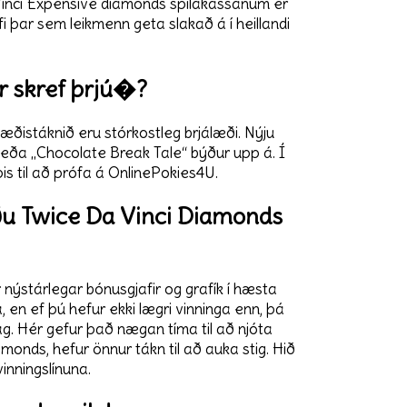
aVinci Expensive diamonds spilakassanum er
fi þar sem leikmenn geta slakað á í heillandi
ir skref þrjú�?
æðistáknið eru stórkostleg brjálæði. Nýju
 eða „Chocolate Break Tale“ býður upp á. Í
is til að prófa á OnlinePokies4U.
aðu Twice Da Vinci Diamonds
r nýstárlegar bónusgjafir og grafík í hæsta
, en ef þú hefur ekki lægri vinninga enn, þá
dag. Hér gefur það nægan tíma til að njóta
monds, hefur önnur tákn til að auka stig. Hið
vinningslínuna.