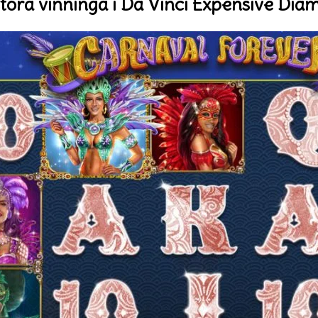
stóra vinninga í Da Vinci Expensive Di