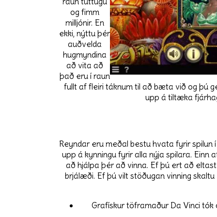
raun tuttugu
og fimm
milljónir. En
ekki, nýttu þér
auðvelda
hugmyndina
að vita að
það eru í raun
fullt af fleiri táknum til að bæta við og þ
upp á tiltæka fjárha
Reyndar eru meðal bestu hvata fyrir spilun í
upp á kynningu fyrir alla nýja spilara. Einn 
að hjálpa þér að vinna. Ef þú ert að eltas
brjálæði. Ef þú vilt stöðugan vinning skal
Grafískur töframaður Da Vinci tók 