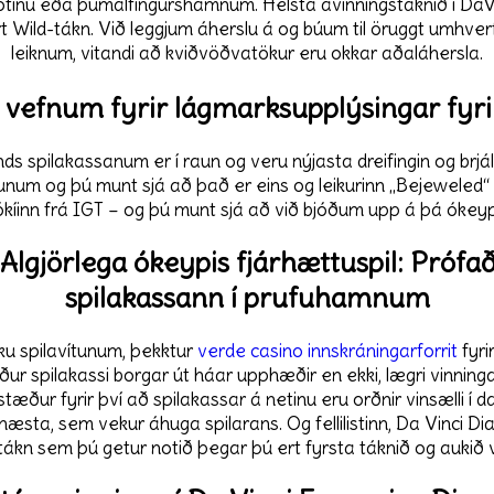
snjótinu eða þumalfingurshamnum. Helsta ávinningstáknið í D
rt Wild-tákn. Við leggjum áherslu á og búum til öruggt umhver
leiknum, vitandi að kviðvöðvatökur eru okkar aðaláhersla.
á vefnum fyrir lágmarksupplýsingar fyr
s spilakassanum er í raun og veru nýjasta dreifingin og brjál
kjunum og þú munt sjá að það er eins og leikurinn „Bejeweled“
kíinn frá IGT – og þú munt sjá að við bjóðum upp á þá ókeyp
lgjörlega ókeypis fjárhættuspil: Próf
spilakassann í prufuhamnum
sku spilavítunum, þekktur
verde casino innskráningarforrit
fyri
ður spilakassi borgar út háar upphæðir en ekki, lægri vinninga
stæður fyrir því að spilakassar á netinu eru orðnir vinsælli í 
næsta, sem vekur áhuga spilarans. Og fellilistinn, Da Vinci Dia
t tákn sem þú getur notið þegar þú ert fyrsta táknið og aukið 