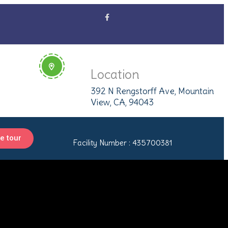
Location
392 N Rengstorff Ave, Mountain
View, CA, 94043
e tour
Facility Number : 435700381