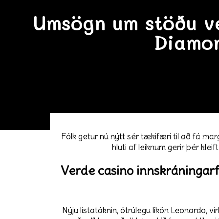
Umsögn um stöðu ve
Diamo
Fólk getur nú nýtt sér tækifæri til að fá m
hluti af leiknum gerir þér klei
Verde casino innskráningarf
Nýju listatáknin, ótrúlegu líkön Leonardo, 