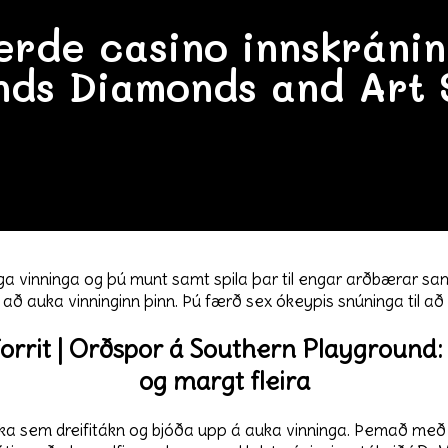
rde casino innskránin
nds Diamonds and Art 
arga vinninga og þú munt samt spila þar til engar arðbærar s
ft að auka vinninginn þinn.
Þú færð sex ókeypis snúninga til að
orrit | Orðspor á Southern Playground: 
og margt fleira
virka sem dreifitákn og bjóða upp á auka vinninga. Þemað með