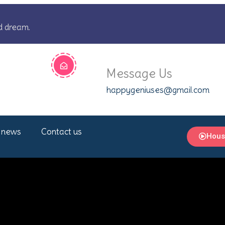
d dream.
Message Us
happygeniuses@gmail.com
 news
Contact us
Hous