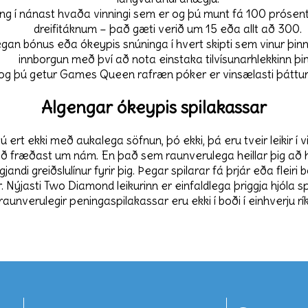
ng í nánast hvaða vinningi sem er og þú munt fá 100 prósent
dreifitáknum – það gæti verið um 15 eða allt að 300.
an bónus eða ókeypis snúninga í hvert skipti sem vinur þinn 
innborgun með því að nota einstaka tilvísunarhlekkinn þin
og þú getur Games Queen rafræn póker er vinsælasti þátturin
Algengar ókeypis spilakassar
 ert ekki með aukalega söfnun, þó ekki, þá eru tveir leikir í vi
ð fræðast um nám. En það sem raunverulega heillar þig að hér
andi greiðslulínur fyrir þig. Þegar spilarar fá þrjár eða fleiri b
. Nýjasti Two Diamond leikurinn er einfaldlega þriggja hjóla
 raunverulegir peningaspilakassar eru ekki í boði í einhverju rík