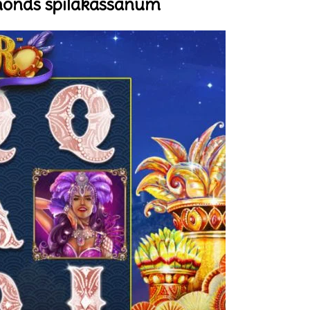
amonds spilakassanum