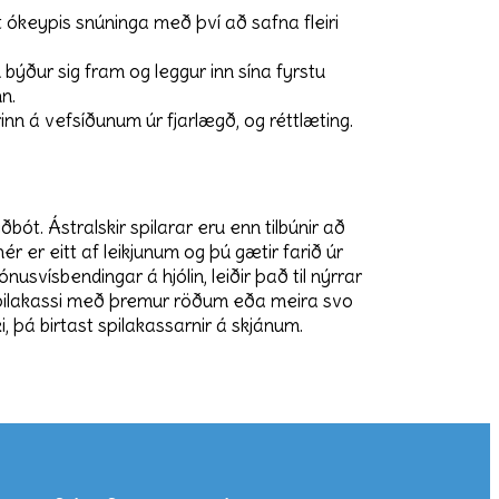
 ókeypis snúninga með því að safna fleiri
býður sig fram og leggur inn sína fyrstu
n.
n á vefsíðunum úr fjarlægð, og réttlæting.
ðbót. Ástralskir spilarar eru enn tilbúnir að
 er eitt af leikjunum og þú gætir farið úr
ónusvísbendingar á hjólin, leiðir það til nýrrar
 spilakassi með þremur röðum eða meira svo
i, þá birtast spilakassarnir á skjánum.