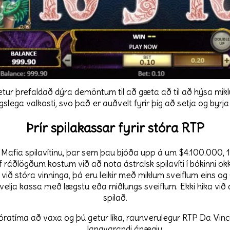
ú getur þrefaldað dýra demöntum til að gæta að til að hýsa mikl
gslega valkosti, svo það er auðvelt fyrir þig að setja og byrja
Þrír spilakassar fyrir stóra RTP
 Mafia spilavítinu, þar sem þau bjóða upp á um $4.100.000, 1
af ráðlögðum kostum við að nota ástralsk spilavíti í bókinni okk
t við stóra vinninga, þá eru leikir með miklum sveiflum eins o
tu velja kassa með lægstu eða miðlungs sveiflum. Ekki hika v
spilað.
óratíma að vaxa og þú getur líka, raunverulegur RTP Da Vinci
langvarandi ánægju.