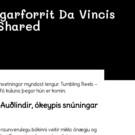
garforrit Da Vincis
Shared
amsetningar myndast lengur. Tumbling Reels –
 fá kúluna þegar hún er komin.
Auðlindir, ókeypis snúningar
 raunverulegu bókinni veitir mikla ánægju og