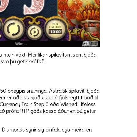
u meiri vöxt. Mér líkar spilavítum sem bjóða
 svo þú getir prófað.
50 ókeypis snúninga. Ástralsk spilavíti bjóða
ar er að þau bjóða upp á fjölbreytt tilboð til
g Currency Train Step 3 eða Wished Lifeless
ið að prófa RTP góðs kassa áður en þú getur
 Diamonds sýnir sig einfaldlega meira en