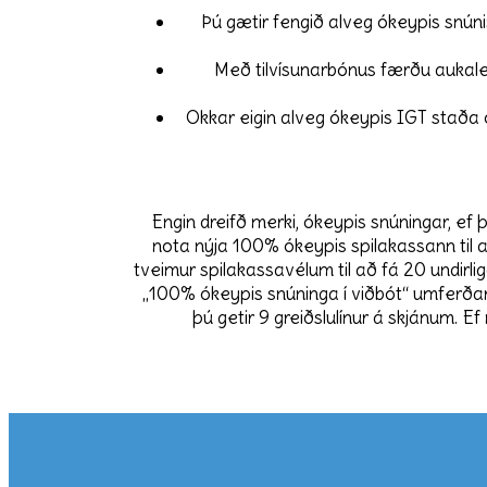
Þú gætir fengið alveg ókeypis snúni
Með tilvísunarbónus færðu aukaleg
Okkar eigin alveg ókeypis IGT staða 
Engin dreifð merki, ókeypis snúningar, ef þú
nota nýja 100% ókeypis spilakassann til a
tveimur spilakassavélum til að fá 20 undirliggj
„100% ókeypis snúninga í viðbót“ umferðar
þú getir 9 greiðslulínur á skjánum. Ef