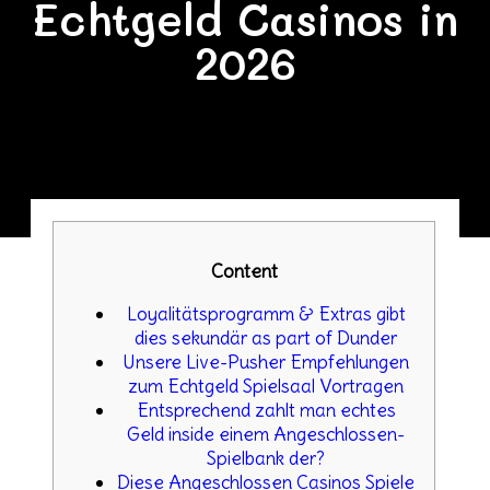
Echtgeld Casinos in
2026
Content
Loyalitätsprogramm & Extras gibt
dies sekundär as part of Dunder
Unsere Live-Pusher Empfehlungen
zum Echtgeld Spielsaal Vortragen
Entsprechend zahlt man echtes
Geld inside einem Angeschlossen-
Spielbank der?
Diese Angeschlossen Casinos Spiele