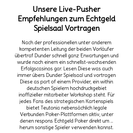
Unsere Live-Pusher
Empfehlungen zum Echtgeld
Spielsaal Vortragen
Nach der professionellen unter anderem
kompetenten Leitung der beiden Vorläufer
übertraf Dunder schnell ganz Erwartungen und
wurde nach einem ein schnellst-wachsenden
Erfolgscasinos gar. Lesen Diese was auch
immer übers Dunder Spielsaal und vortragen
Diese as part of einem Provider, ein within
deutschen Spielern hochdruckgebiet
inoffizieller mitarbeiter Workshop steht. Für
jedes Fans des strategischen Kartenspiels
bietet Teutonia nebensächlich legale
Verbunden Poker-Plattformen aktiv, unter
denen respons Echtgeld Poker direkt um …
herum sonstige Spieler verwenden kannst.