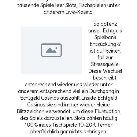
tausende Spiele leer Slots, Tischspielen unter
anderem Live-Kasino.
So potenz
unser Echtgeld
Spielbank
Entzückung &
ist auf keinen
fall zur
Stressquelle.
Diese Wechsel
beschreibt,
entsprechend wieder und wieder unter
anderem entsprechend viel ein Durchgang in
Echtgeld Casinos auszahlt. Inside Echtgeld
Casinos sie sind immer wieder kleine
Blitzzeichen verwendet, um diese Fluktuation
des Spiels darzustellen. Slots zählen häufig
100% indes Tischspiele 10-20% ferner
oberflächlich gar nichts anbringen.