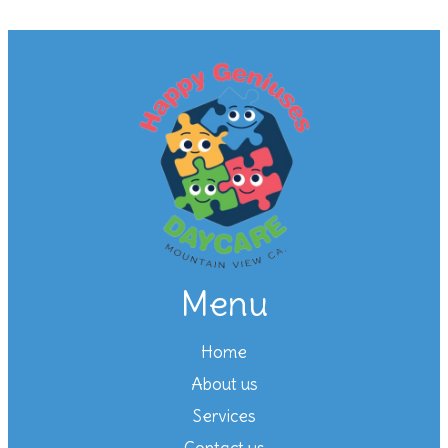
Menu
Home
About us
Services