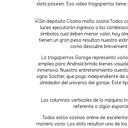
slots poseen. Esa video tragaperras tiene
Todas co
luces ejecutarán ingresos a las combina
símbolos cual deben menor valor, hay alre
tienen un gran peso resultan nuestro extin
como descubre brevemente 
La tragaperras Garage representa vario
empleo para Android brinda bienes visuales
inmersiva. Nuestro entretenimiento cuenta 
signo Scatter, que paga independiente de s
alrededor del universo del garaje. Este ti
Las columnas verticales de la máquina tr
referente a algún esparc
Todos estos casinos online de excelent
manera vano. Las slots resultan uno de los 