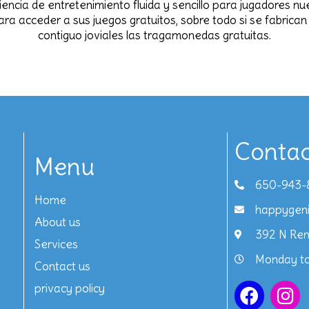
iencia de entretenimiento fluida y sencillo para jugadores n
ara acceder a sus juegos gratuitos, sobre todo si se fabrican
contiguo joviales las tragamonedas gratuitas.
Contac
Menu
650-943-
Home
happygen
About us
392 N Ren
Services
Monday to
Contact us
privacy policy