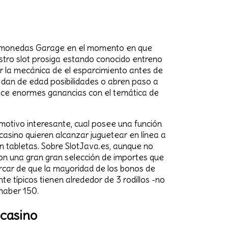
agamonedas Garage en el momento en que
estro slot prosiga estando conocido entreno
ir la mecánica de el esparcimiento antes de
dan de edad posibilidades o abren paso a
tice enormes ganancias con el temática de
motivo interesante, cual posee una función
casino quieren alcanzar juguetear en línea a
n tabletas. Sobre SlotJava.es, aunque no
on una gran gran selección de importes que
arcar de que la mayoridad de los bonos de
tí­picos tienen alrededor de 3 rodillos -no
 haber 150.
 casino