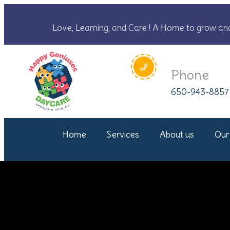
Love, Learning, and Care ! A Home to grow an
Phone
650-943-8857
Home
Services
About us
Our