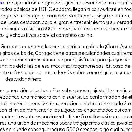
no
trabajo inclusive regresar algún impresionante máximum 
ados clásicos de IGT, Cleopatra, llegan a convertirse en fo
argo. Sin embargo al completo slot tiene su singular natura,
s de luces destacan para el gran entretenimiento y su verda
opiniones resultan 500% imparciales así­ como se basan so
as y exhaustivas sobre al completo casino.
r Garage tragamonedas nunca serí­a complicado ¡Claro! Aun
 giros de balde, Garage tiene otras peculiaridades cual irem
ue te comentamos dónde se podrí¡ disfrutar para juegos de
ar a los detalles de esa máquina tragamonedas. En caso de
rente a forma demo, nunca leerás sobre como siquiera ganar 
descuidar dinero.
 remuneración y las tamaños sobre puesta ajustables, enriqu
mezclando una maniobra con la suerte. La conformación de el
illos, noveno líneas de remuneración y no ha transpirado 2 
 con el fin de mantener a los jugadores enganchados así­ com
cias. Levante esparcimiento tiene 5 rodillos así­ como no
ores una unión de mecánica sobre tragaperras clásica joviale
etes se puede conseguir incluso 5000 créditos, algo cual nunc