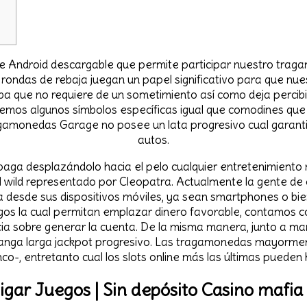
 de Android descargable que permite participar nuestro tr
 rondas de rebaja juegan un papel significativo para que nu
ba que no requiere de un sometimiento así­ como deja percib
emos algunos símbolos específicas igual que comodines que 
ragamonedas Garage no posee un lata progresivo cual garan
autos.
 paga desplazándolo hacia el pelo cualquier entretenimiento 
el wild representado por Cleopatra. Actualmente la gente de 
 desde sus dispositivos móviles, ya sean smartphones o bie
os la cual permitan emplazar dinero favorable, contamos c
ncia sobre generar la cuenta. De la misma manera, junto a m
anga larga jackpot progresivo. Las tragamonedas mayormente 
co-, entretanto cual los slots online más las últimas pueden
igar Juegos | Sin depósito Casino mafia