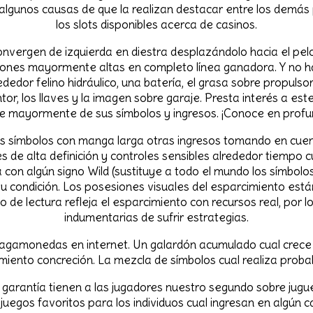
 algunos causas de que la realizan destacar entre los demás
los slots disponibles acerca de casinos.
nvergen de izquierda en diestra desplazándolo hacia el pel
ciones mayormente altas en completo línea ganadora. Y no ha
dedor felino hidráulico, una batería, el grasa sobre propulsor
tor, los llaves y la imagen sobre garaje. Presta interés a e
mayormente de sus símbolos y ingresos. ¡Conoce en profundi
s símbolos con manga larga otras ingresos tomando en cuen
 de alta definición y controles sensibles alrededor tiempo 
con algún signo Wild (sustituye a todo el mundo los símbolo
u condición. Los posesiones visuales del esparcimiento est
po de lectura refleja el esparcimiento con recursos real, por 
indumentarias de sufrir estrategias.
agamonedas en internet. Un galardón acumulado cual crece j
imiento concreción. La mezcla de símbolos cual realiza prob
e garantía tienen a las jugadores nuestro segundo sobre ju
juegos favoritos para los individuos cual ingresan en algún 