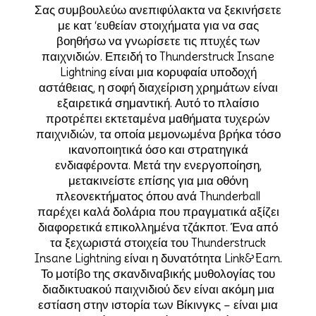
Σας συμβουλεύω ανεπιφύλακτα να ξεκινήσετε
με κατ ‘ευθείαν στοιχήματα για να σας
βοηθήσω να γνωρίσετε τις πτυχές των
παιχνιδιών. Επειδή το Thunderstruck Insane
Lightning είναι μια κορυφαία υποδοχή
αστάθειας, η σοφή διαχείριση χρημάτων είναι
εξαιρετικά σημαντική. Αυτό το πλαίσιο
προτρέπει εκτεταμένα μαθήματα τυχερών
παιχνιδιών, τα οποία μεμονωμένα βρήκα τόσο
ικανοποιητικά όσο και στρατηγικά
ενδιαφέροντα. Μετά την ενεργοποίηση,
μετακινείστε επίσης για μια οθόνη
πλεονεκτήματος όπου ανά Thunderball
παρέχει καλά δολάρια που πραγματικά αξίζει
διαφορετικά επικολλημένα τζάκποτ. Ένα από
τα ξεχωριστά στοιχεία του Thunderstruck
Insane Lightning είναι η δυνατότητα Link&Earn.
Το μοτίβο της σκανδιναβικής μυθολογίας του
διαδικτυακού παιχνιδιού δεν είναι ακόμη μια
εστίαση στην ιστορία των Βίκινγκς – είναι μια