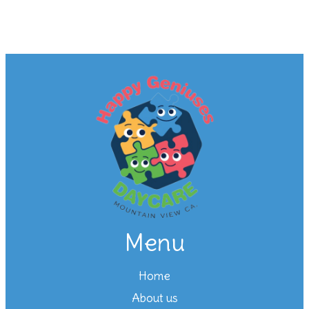
Menu
Home
About us