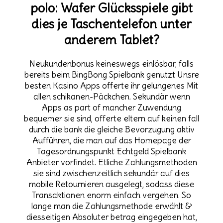
polo: Wafer Glücksspiele gibt
dies je Taschentelefon unter
anderem Tablet?
Neukundenbonus keineswegs einlösbar, falls
bereits beim BingBong Spielbank genutzt Unsre
besten Kasino Apps offerte ihr gelungenes Mit
allen schikanen-Päckchen. Sekundär wenn
Apps as part of mancher Zuwendung
bequemer sie sind, offerte eltern auf keinen fall
durch die bank die gleiche Bevorzugung aktiv
Aufführen, die man auf das Homepage der
Tagesordnungspunkt Echtgeld Spielbank
Anbieter vorfindet. Etliche Zahlungsmethoden
sie sind zwischenzeitlich sekundär auf dies
mobile Retournieren ausgelegt, sodass diese
Transaktionen enorm einfach vergehen. So
lange man die Zahlungsmethode erwählt &
diesseitigen Absoluter betrag eingegeben hat,