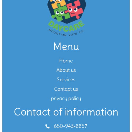
Menu
Home
About us
Services
Contact us
privacy policy
Contact of information
650-943-8857