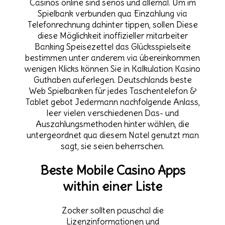
Casinos online sind seriös und allemal. Um im
Spielbank verbunden qua Einzahlung via
Telefonrechnung dahinter tippen, sollen Diese
diese Möglichkeit inoffizieller mitarbeiter
Banking Speisezettel das Glücksspielseite
bestimmen unter anderem via übereinkommen
wenigen Klicks können Sie in Kalkulation Kasino
Guthaben auferlegen. Deutschlands beste
Web Spielbanken für jedes Taschentelefon &
Tablet gebot Jedermann nachfolgende Anlass,
leer vielen verschiedenen Das- und
Auszahlungsmethoden hinter wählen, die
untergeordnet qua diesem Natel genutzt man
sagt, sie seien beherrschen.
Beste Mobile Casino Apps
within einer Liste
Zocker sollten pauschal die
Lizenzinformationen und