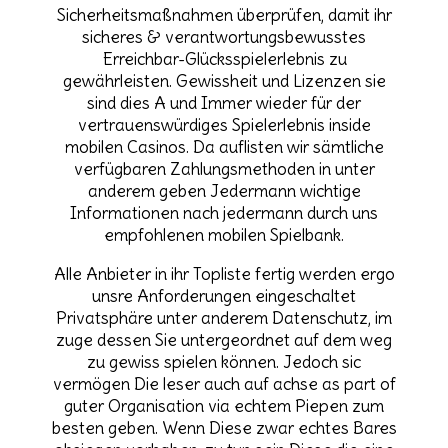
Sicherheitsmaßnahmen überprüfen, damit ihr
sicheres & verantwortungsbewusstes
Erreichbar-Glücksspielerlebnis zu
gewährleisten. Gewissheit und Lizenzen sie
sind dies A und Immer wieder für der
vertrauenswürdiges Spielerlebnis inside
mobilen Casinos. Da auflisten wir sämtliche
verfügbaren Zahlungsmethoden in unter
anderem geben Jedermann wichtige
Informationen nach jedermann durch uns
empfohlenen mobilen Spielbank.
Alle Anbieter in ihr Topliste fertig werden ergo
unsre Anforderungen eingeschaltet
Privatsphäre unter anderem Datenschutz, im
zuge dessen Sie untergeordnet auf dem weg
zu gewiss spielen können. Jedoch sic
vermögen Die leser auch auf achse as part of
guter Organisation via echtem Piepen zum
besten geben. Wenn Diese zwar echtes Bares