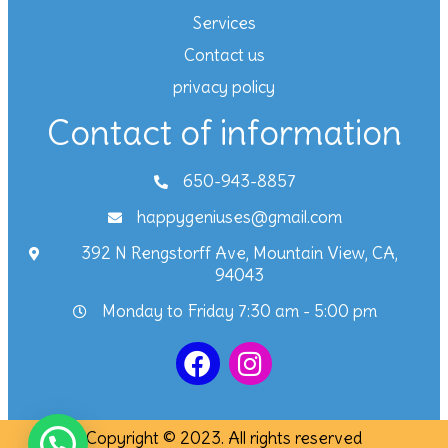
Services
Contact us
privacy policy
Contact of information
650-943-8857
happygeniuses@gmail.com
392 N Rengstorff Ave, Mountain View, CA,
94043
Monday to Friday 7:30 am - 5:00 pm
Copyright © 2023. All rights reserved