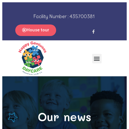
Facility Number : 435700381
House tour
Our news