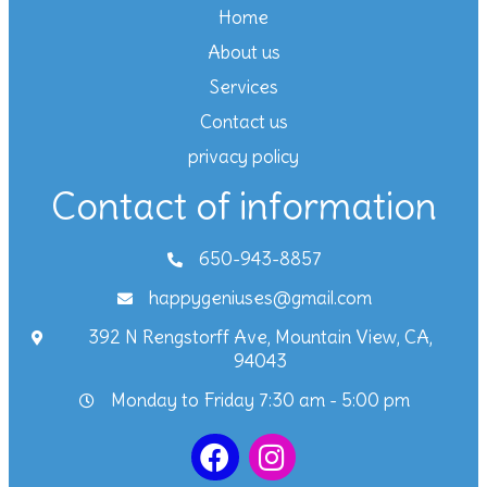
Home
About us
Services
Contact us
privacy policy
Contact of information
650-943-8857
happygeniuses@gmail.com
392 N Rengstorff Ave, Mountain View, CA,
94043
Monday to Friday 7:30 am - 5:00 pm