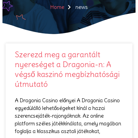
Home
news
Szerezd meg a garantált
nyereséget a Dragonia-n: A
végső kaszinó megbízhatósági
útmutató
A Dragonia Casino előnyei A Dragonia Casino
egyedülálló lehetőségeket kínál a hazai
szerencsejáték-rajongóknak. Az online
platform széles játékkínálata, amely magában
foglalja a klasszikus asztali játékokat,