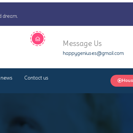
d dream.
Message Us
happygeniuses@gmail.com
 news
Contact us
Hous