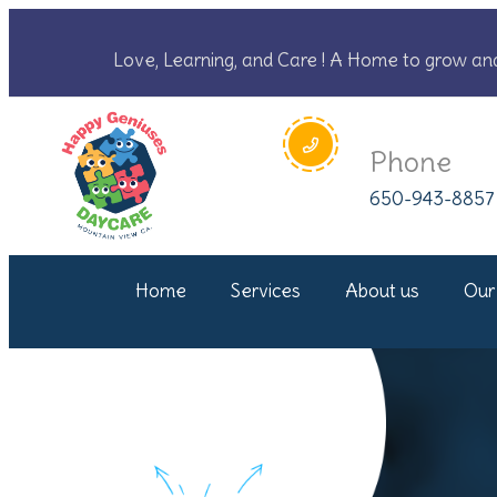
Love, Learning, and Care ! A Home to grow an
Phone
650-943-8857
Home
Services
About us
Our