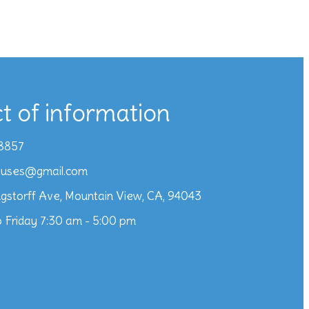
t of information
8857
iuses@gmail.com
gstorff Ave, Mountain View, CA, 94043
 Friday 7:30 am - 5:00 pm