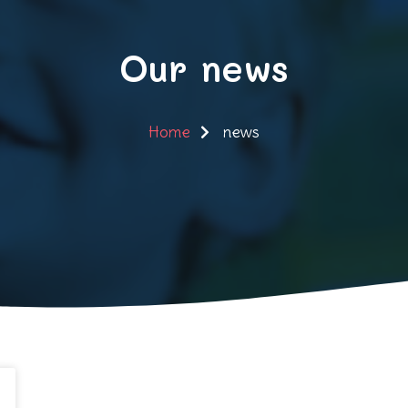
Our news
Home
news