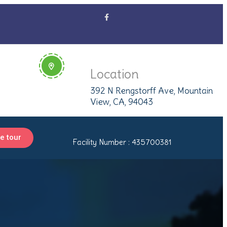
Location
392 N Rengstorff Ave, Mountain
View, CA, 94043
e tour
Facility Number : 435700381