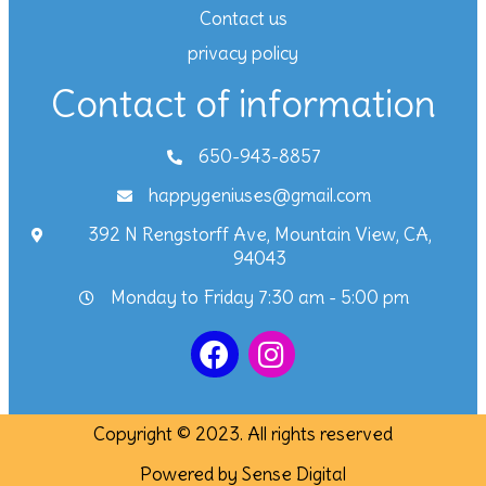
Contact us
privacy policy
Contact of information
650-943-8857
happygeniuses@gmail.com
392 N Rengstorff Ave, Mountain View, CA,
94043
Monday to Friday 7:30 am - 5:00 pm
Copyright © 2023. All rights reserved
Powered by Sense Digital