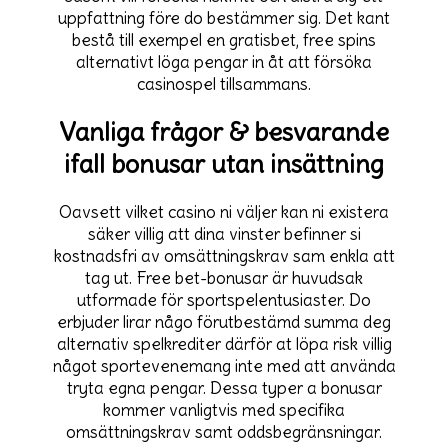
uppfattning före do bestämmer sig. Det kant
bestå till exempel en gratisbet, free spins
alternativt löga pengar in åt att försöka
casinospel tillsammans.
Vanliga frågor & besvarande
ifall bonusar utan insättning
Oavsett vilket casino ni väljer kan ni existera
säker villig att dina vinster befinner si
kostnadsfri av omsättningskrav sam enkla att
tag ut. Free bet-bonusar är huvudsak
utformade för sportspelentusiaster. Do
erbjuder lirar någo förutbestämd summa deg
alternativ spelkrediter därför at löpa risk villig
något sportevenemang inte med att använda
tryta egna pengar. Dessa typer a bonusar
kommer vanligtvis med specifika
omsättningskrav samt oddsbegränsningar.