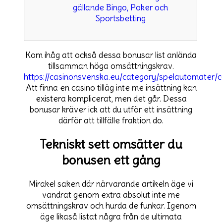
gällande Bingo, Poker och
Sportsbetting
Kom ihåg att också dessa bonusar list anlända
tillsamman höga omsättningskrav.
https://casinonsvenska.eu/category/spelautomater/c
Att finna en casino tilläg inte me insättning kan
existera komplicerat, men det går.
Dessa
bonusar kräver ick att du utför ett insättning
därför att tillfälle fraktion do.
Tekniskt sett omsätter du
bonusen ett gång
Mirakel saken där närvarande artikeln äge vi
vandrat genom extra absolut inte me
omsättningskrav och hurda de funkar. Igenom
äge likaså listat några från de ultimata