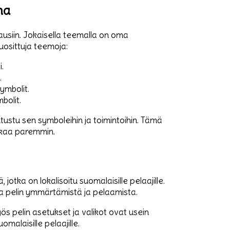
ma
kausiin. Jokaisella teemalla on oma
uosittuja teemoja:
.
.
ymbolit.
bolit.
tustu sen symboleihin ja toimintoihin. Tämä
kaa paremmin.
jotka on lokalisoitu suomalaisille pelaajille.
aa pelin ymmärtämistä ja pelaamista.
yös pelin asetukset ja valikot ovat usein
alaisille pelaajille.