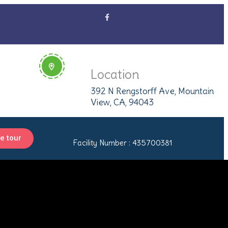
Location
392 N Rengstorff Ave, Mountain
View, CA, 94043
e tour
Facility Number : 435700381