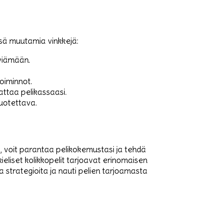
ssä muutamia vinkkejä:
viämään.
oiminnot.
attaa pelikassaasi.
luotettava.
, voit parantaa pelikokemustasi ja tehdä
ieliset kolikkopelit tarjoavat erinomaisen
sia strategioita ja nauti pelien tarjoamasta