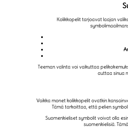
S
Kolikkopelit tarjoavat laajan vali
symbolimaailmansa
An
Teeman valinta voi vaikuttaa pelikokemukse
auttaa sinua
Vaikka monet kolikkopelit ovatkin kansainväli
Tämä tarkoittaa, että pelien symbol
Suomenkieliset symbolit voivat olla esim
suomenkielisiä. Tämä