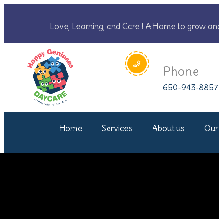
Love, Learning, and Care ! A Home to grow an
Phone
650-943-8857
Home
Services
About us
Our