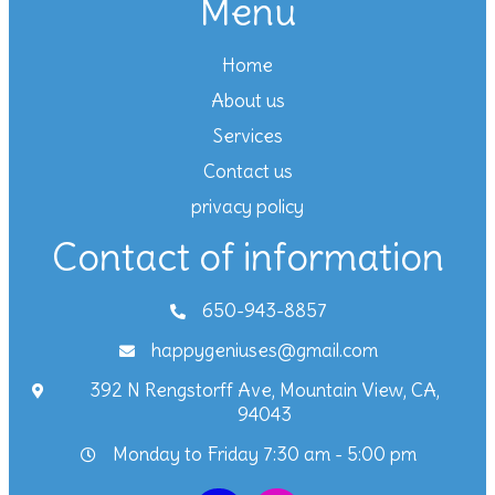
Menu
Home
About us
Services
Contact us
privacy policy
Contact of information
650-943-8857
happygeniuses@gmail.com
392 N Rengstorff Ave, Mountain View, CA,
94043
Monday to Friday 7:30 am - 5:00 pm