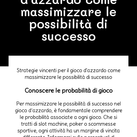
massimizzare le
possibilità di
successo
Strategie vincenti per il gioco d'azzardo come
massimizzare le possibilità di successo
Conoscere le probabilità di gioco
Per massimizzare le possibilità di successo nel
gioco d’azzardo, è fondamentale comprendere
le probabilità associate a ogni gioco. Che si
tratti di slot machine, poker o scommesse
sportive, ogni attività ha un margine di vincita