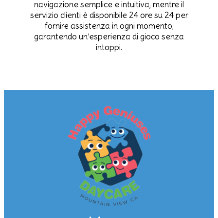
navigazione semplice e intuitiva, mentre il
servizio clienti è disponibile 24 ore su 24 per
fornire assistenza in ogni momento,
garantendo un’esperienza di gioco senza
intoppi.