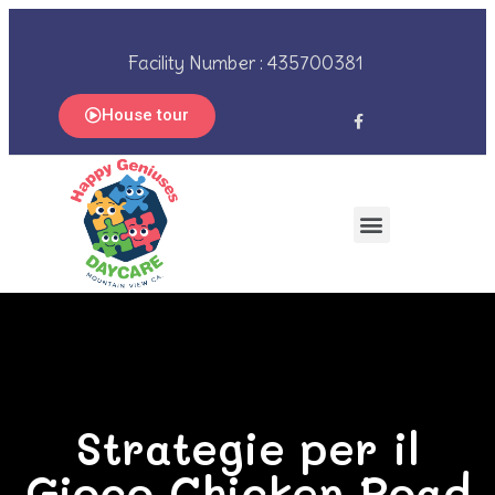
Facility Number : 435700381
House tour
Strategie per il
Gioco Chicken Road