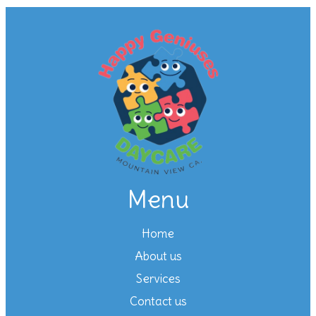
Menu
Home
About us
Services
Contact us