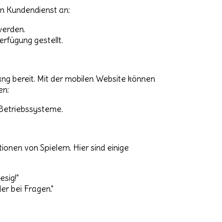
n Kundendienst an:
werden.
rfügung gestellt.
ang bereit. Mit der mobilen Website können
en:
-Betriebssysteme.
ionen von Spielern. Hier sind einige
esig!"
er bei Fragen."