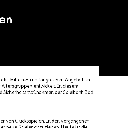
en
arkt. Mit einem umfangreichen Angebot an
r Altersgruppen entwickelt. In diesem
 und Sicherheitsmaßnahmen der Spielbank Bad
er von Glücksspielen. In den vergangenen
er neue Spieler anzuziehen. Heute ist die