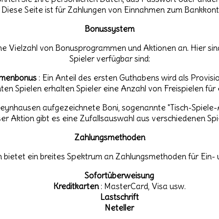
: Diese Seite ist für Zahlungen von Einnahmen zum Bankkon
Bonussystem
e Vielzahl von Bonusprogrammen und Aktionen an. Hier sind e
Spieler verfügbar sind:
mmenbonus
: Ein Anteil des ersten Guthabens wird als Provisi
ten Spielen erhalten Spieler eine Anzahl von Freispielen für 
Oeynhausen aufgezeichnete Boni, sogenannte "Tisch-Spiele-A
eser Aktion gibt es eine Zufallsauswahl aus verschiedenen Spi
Zahlungsmethoden
bietet ein breites Spektrum an Zahlungsmethoden für Ein- 
Sofortüberweisung
Kreditkarten
: MasterCard, Visa usw.
Lastschrift
Neteller