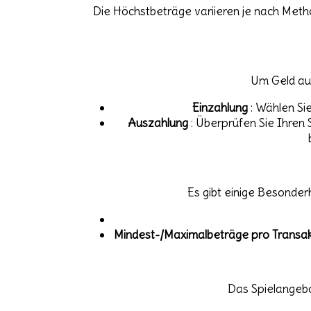
Die Höchstbeträge variieren je nach Metho
Um Geld auf
Einzahlung
: Wählen Si
Auszahlung
: Überprüfen Sie Ihren S
Es gibt einige Besonder
Mindest-/Maximalbeträge pro Transa
Das Spielangebo