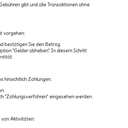
 Gebühren gibt und alle Transaktionen ohne
gt vorgehen:
nd bestätigen Sie den Betrag.
 Option "Gelder abheben". In diesem Schritt
tität.
 hinsichtlich Zahlungen:
on.
ich "Zahlungsverfahren" eingesehen werden.
von Aktivitäten: