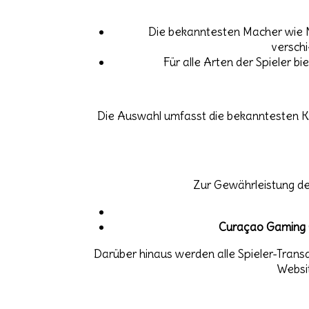
Die bekanntesten Macher wie No
verschi
Für alle Arten der Spieler b
Die Auswahl umfasst die bekanntesten Ka
Zur Gewährleistung de
Curaçao Gaming 
Darüber hinaus werden alle Spieler-Trans
Websit