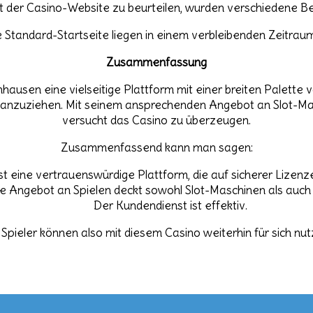
ät der Casino-Website zu beurteilen, wurden verschiedene B
e Standard-Startseite liegen in einem verbleibenden Zeitraum
Zusammenfassung
hausen eine vielseitige Plattform mit einer breiten Palette
en anzuziehen. Mit seinem ansprechenden Angebot an Slot-Ma
versucht das Casino zu überzeugen.
Zusammenfassend kann man sagen:
t eine vertrauenswürdige Plattform, die auf sicherer Lizen
te Angebot an Spielen deckt sowohl Slot-Maschinen als auch 
Der Kundendienst ist effektiv.
 Spieler können also mit diesem Casino weiterhin für sich nut