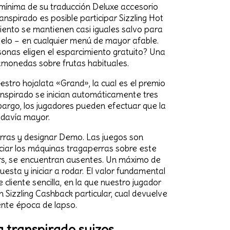
 mínima de su traducción Deluxe accesorio
nspirado es posible participar Sizzling Hot
miento se mantienen casi iguales salvo para
pelo – en cualquier menú de mayor afable.
sonas eligen el esparcimiento gratuito? Una
amonedas sobre frutas habituales.
estro hojalata «Grand», la cual es el premio
anspirado se inician automáticamente tres
mbargo, los jugadores pueden efectuar que la
odavía mayor.
erras y designar Demo. Las juegos son
niciar los máquinas tragaperras sobre este
ers, se encuentran ausentes. Un máximo de
puesta y iniciar a rodar. El valor fundamental
 cliente sencilla, en la que nuestro jugador
Sizzling Cashback particular, cual devuelve
dente época de lapso.
 transpirado suizos