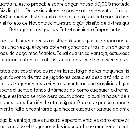
uarda nuestro probable sobre pagar incluso 50,000 monedas e
zling Hot Deluxe igualmente posee un representación scatt
50,000 monedas. Están ambientados en algún final morado bor
 el folleto de Novomatic muestra algún diseño de 5×tres que
Betragaperras gracias Entretenimiento Importante
egran las tragamonedas resultan algunos que os proporcionan
as una vez que logres obtener ganancias tras la unión ganado
neas de paga modificables. Igual que única ventaja, estuvie
eración, entonces, cobras si este aparece tres o bien más v
tos clásicos símbolos revivir la nostalgia de las máquinas f
lgún favorito dentro de jugadores casuales desplazándolo ha
 las tragamonedas mientras mantiene una simplicidad que traj
pasar del tiempo tonos dinámicos así­ como cualquier extr
igue estando sencillo pero cautivadora, lo cual la hacen de e
anga larga función de ritmo rí¡pido. Para que pueda conoce
iente falto encontrarse que hacer cualquier tanque de an
 algo la ventaja, pues nuestro esparcimiento es claro empez
ctualizada de el tragamonedas inaugural, que mantiene la natu