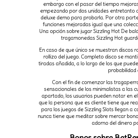
embargo con el pasar del tiempo mejoras 
empezando por dos unidades entretanto a co
deluxe demo para probarla. Por otra parte,
funciones mejoradas igual que una colecc
Una opción sobre jugar Sizzling Hot De bal
tragamonedas Sizzling Hot guarda
En caso de que único se muestran discos roj
rollizo del juego. Completo disco se man
tiradas añadida, a lo largo de los que pued
probabilidad
Con el fin de comenzar las tragaperr
sensacionales de los minimalistas a las c
apartado, los usuarios pueden notar en e
que la persona que es cliente tiene que reali
para los juegos de Sizzling Slots llegan a 
nunca tiene que meditar sobre mercar bonos
adorno del dinero po
Bonos sobre BetRep