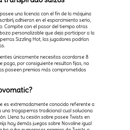
 posee una licencia con el fin de la máquina
cribirí¡ adhieran en el esparcimiento serio,
go. Compite con el pasar del tiempo otras
ozo personalizable que deja participar a la
erras Sizzling Hot, las jugadores podrían
as.
ligentes únicamente necesitas acordarse 8
aga, por consiguiente resultan fijas, no
rutas poseen premios más comprometidos
Novomatic?
 que es extremadamente conocido referente a
a una tragaperras tradicional cual soluciona
ión. Llena tu cesión sobre posee Twists en
mí¡s hay demás juegos sobre Novoline igual
luxe ha cubo numerosos premios de Twists a