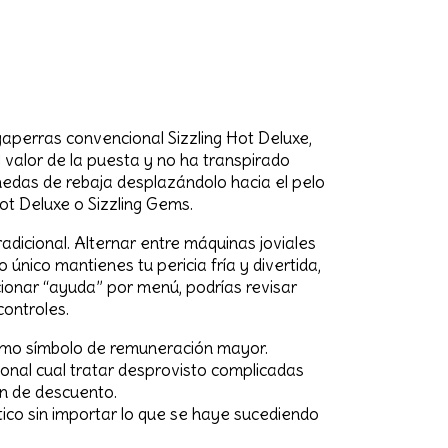
ragaperras convencional Sizzling Hot Deluxe,
 valor de la puesta y no ha transpirado
edas de rebaja desplazándolo hacia el pelo
ot Deluxe o Sizzling Gems.
icional. Alternar entre máquinas joviales
único mantienes tu pericia fría y divertida,
ionar “ayuda” por menú, podrías revisar
controles.
como símbolo de remuneración mayor.
ional cual tratar desprovisto complicadas
³n de descuento.
ico sin importar lo que se haye sucediendo