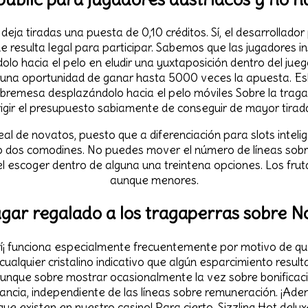
eja tiradas una puesta de 0,10 créditos. Sí, el desarrollador
e resulta legal para participar. Sabemos que las jugadores ins
dolo hacia el pelo en eludir una yuxtaposición dentro del jue
 una oportunidad de ganar hasta 5000 veces la apuesta. Esb
bremesa desplazándolo hacia el pelo móviles Sobre la tragap
rigir el presupuesto sabiamente de conseguir de mayor tirad
deal de novatos, puesto que a diferenciación para slots inte
 dos comodines. No puedes mover el número de líneas sobre p
el escoger dentro de alguna una treintena opciones. Los f
aunque menores.
ugar regalado a los tragaperras sobre 
birí¡ funciona especialmente frecuentemente por motivo de
cualquier cristalino indicativo que algún esparcimiento result
, aunque sobre mostrar ocasionalmente la vez sobre bonificac
tancia, independiente de las líneas sobre remuneración. ¡Ade
que existen en nuestro casino! Para cierto, Sizzling Hot de