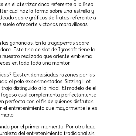
n el aterrizar cinco referente a la línea
er cual haz la forma sobre una estrella y
deado sobre gráficos de frutas referente a
 suele ofrecerte victorias maravillosas.
 las ganancias. En la tragaperras sobre
ra. Este tipo de slot de Igrosoft tiene la
se nuestro realizado que oriente emblema
eces en todo toda una monitor.
ísicas? Existen demasiadas razones por las
cia el pelo experimentados. Sizzling Hot
o distinguido a la inicial. El modelo de el
emo fogoso cual complementa perfectamente
n perfecta con el fin de quienes disfrutan
r el entretenimiento que mayormente le es
temano.
ando por el primer momento. Por otro lado,
raleza del entretenimiento tradicional sin