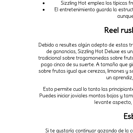
Sizzling Hot emplea los típicas f
El entretenimiento guarda la estructu
aunque
Reel rush
Debido a resultes algún adepto de estas t
de ganancias, Sizzling Hot Deluxe es un
tradicional sobre tragamonedas sobre fruta
pago cinco de su suerte. A tamaño que gi
sobre frutas igual que cerezas, limones y 
un aprendiz,
Esto permite cual lo tanto las principia
Puedes iniciar joviales montos bajos y ta
levante aspecto,
Es
Si te gustaría continuar gozando de l