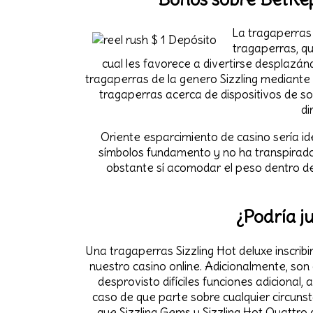
La tragaperras d
tragaperras, qu
cual les favorece a divertirse desplazán
tragaperras de la genero Sizzling mediante
tragaperras acerca de dispositivos de so
di
Oriente esparcimiento de casino serí­a i
símbolos fundamento y no ha transpirado
obstante sí acomodar el peso dentro d
¿Podría j
Una tragaperras Sizzling Hot deluxe inscri
nuestro casino online. Adicionalmente, son 
desprovisto difíciles funciones adicional
caso de que parte sobre cualquier circuns
que Sizzling Gems y Sizzling Hot Quattro 