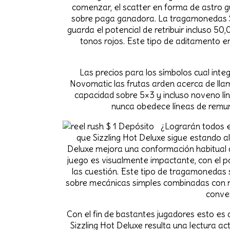
comenzar, el scatter en forma de astro g
sobre paga ganadora. La tragamonedas Siz
guarda el potencial de retribuir incluso 
tonos rojos. Este tipo de aditamento en
Las precios para los símbolos cual int
Novomatic las frutas arden acerca de llam
capacidad sobre 5×3 y incluso noveno lí
nunca obedece líneas de remun
¿Lograrán todos es
que Sizzling Hot Deluxe sigue estando a
Deluxe mejora una conformación habitual de
juego es visualmente impactante, con el 
las cuestión. Este tipo de tragamonedas s
sobre mecánicas simples combinadas con m
conven
Con el fin de bastantes jugadores esto es
Sizzling Hot Deluxe resulta una lectura a