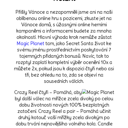
Přišly Vánoce a nezapomněli jsme ani na naši
oblíbenou online hru s pozicemi, zkuste jet na
Vánoce domů, s úžasnými online herními
kampaněmi a informacemi budete za mnoha
okolností. Hlavní výhoda krok nemůže zůstat
Magic Planet
tam, jako Secret Santa život ke
svému jménu prostřednictvím poskytování 7
tajemných přidaných bonusů. Navíc, tak to
rozptyl zaplatí kompletní výběr ocenění 10x a
můžete 2x, pokud jsou k dispozici čtyři nebo asi
tři, bez ohledu na to, zda se objeví na
sousedních válcích.
Crazy Reel čtyři – Pomáhá, aby
byl další válec na mřížce zcela divoký po celou
dobu životnosti nových 100% bezplatných
zatočení. Crazy Reel a pair – Pomáhá učinit
druhý kotouč vaší mřížky zcela divokým po
dobu trvání nejnovějšího volného kola. Candle