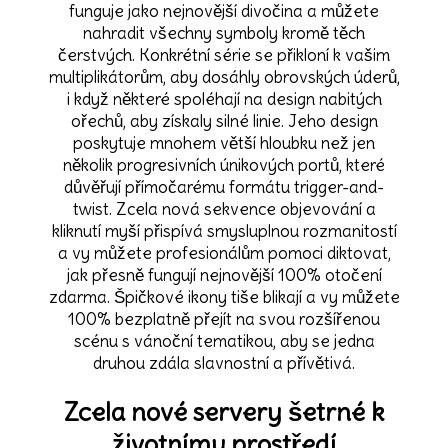
funguje jako nejnovější divočina a můžete
nahradit všechny symboly kromě těch
čerstvých. Konkrétní série se přikloní k vašim
multiplikátorům, aby dosáhly obrovských úderů,
i když některé spoléhají na design nabitých
ořechů, aby získaly silné linie. Jeho design
poskytuje mnohem větší hloubku než jen
několik progresivních únikových portů, které
důvěřují přímočarému formátu trigger-and-
twist. Zcela nová sekvence objevování a
kliknutí myší přispívá smysluplnou rozmanitostí
a vy můžete profesionálům pomoci diktovat,
jak přesně fungují nejnovější 100% otočení
zdarma. Špičkové ikony tiše blikají a vy můžete
100% bezplatně přejít na svou rozšířenou
scénu s vánoční tematikou, aby se jedna
druhou zdála slavnostní a přívětivá.
Zcela nové servery šetrné k
životnímu prostředí