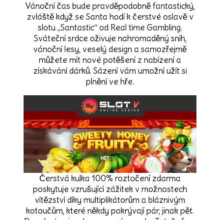
Vánoční čas bude pravděpodobně fantastický,
zvláště když se Santa hodí k čerstvé oslavě v
slotu „Santastic“ od Real time Gambling.
Sváteční srdce oživuje nahromaděný sníh,
vánoční lesy, veselý design a samozřejmě
můžete mít nové potěšení z nabízení a
získávání dárků. Sázení vám umožní užít si
plnění ve hře.
Čerstvá kulka 100% roztočení zdarma
poskytuje vzrušující zážitek v možnostech
vítězství díky multiplikátorům a bláznivým
kotoučům, které někdy pokrývají pár, jinak pět.