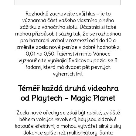
Rozhodně zachovejte svůj hlas – je to
významná část vašeho vlastního plného
zážitku z vánočního slotu. Účastníci si také
mohou přizpůsobit sázky tak, že se rozhodnou
pro hazardní vrchol v rozmezí od 1 do 10 a
změníte zcela nové peníze v dobré hodnotě z
0,01 na 0,50.
Tajemství mimo Vánoce
vyzkoušejte vynikající 5válcovou pozici se 3
řadami, která má dvacet pět pevných
výherních linií.
Téměř každá druhá videohra
od Playtech – Magic Planet
Zcela nové ořechy se zdají být nabité, zvláště
během volných revolverů, kdy jsou bláznivé
kotouče efektivní, a mohou vytvářet silné zisky
dokonce spíše než multiplikátory. Santa