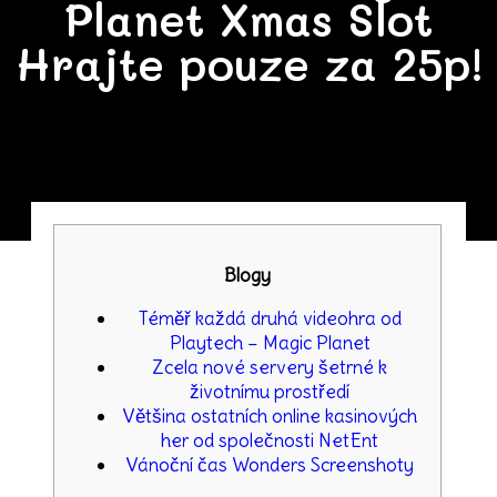
Planet Xmas Slot
Hrajte pouze za 25p!
Blogy
Téměř každá druhá videohra od
Playtech – Magic Planet
Zcela nové servery šetrné k
životnímu prostředí
Většina ostatních online kasinových
her od společnosti NetEnt
Vánoční čas Wonders Screenshoty