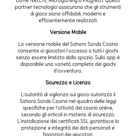
come NetEnt, Microgaming o Playtech. Questi
partner tecnologici assicurano che gli strumenti
di gioco siano affidabili, moderni e
efficientemente realizzati.
Versione Mobile
La versione mobile del Sahara Sands Casino
consente ai giocatori l’accesso a tutti i giochi
senza essere limitato dallo spazio. Sulla app è
disponibile una varietà completa dei giochi
d’avventura.
Sicurezza e Licenza
L’autorità di vigilanza sul gioco autorizza il
Sahara Sands Casino nel quadro delle leggi
specifiche per l’attività del casinò online,
secondo gli articoli in materia di sicurezza.
L’installazione dei certificati SSL garantisce la
protezione e integrità dei dati personali e
finanziari dei giocatori.