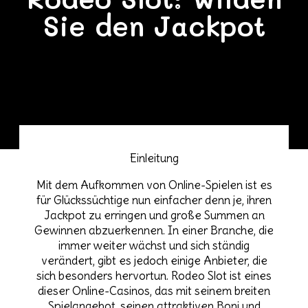
Sie den Jackpot
Einleitung
Mit dem Aufkommen von Online-Spielen ist es
für Glückssüchtige nun einfacher denn je, ihren
Jackpot zu erringen und große Summen an
Gewinnen abzuerkennen. In einer Branche, die
immer weiter wächst und sich ständig
verändert, gibt es jedoch einige Anbieter, die
sich besonders hervortun. Rodeo Slot ist eines
dieser Online-Casinos, das mit seinem breiten
Spielangebot, seinen attraktiven Boni und