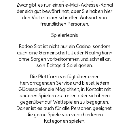
Zwar gibt es nur einen e-Mail-Adresse-Kanal
der sich gut bewährt hat, aber Sie haben hier
den Vorteil einer schnellen Antwort von
freundlichen Personen.
Spielerlebnis
Rodeo Slot ist nicht nur ein Casino, sondern
auch eine Gemeinschaft. Jeder Neuling kann
ohne Sorgen vorbeikommen und schnell an
sein Echtgeld-Spiel gehen.
Die Plattform verfügt über einen
hervorragenden Service und bietet jedem
Glücksspieler die Möglichkeit, in Kontakt mit
anderen Spielern zu treten oder sich ihnen
gegenüber auf Wettspielen zu begegnen.
Daher ist es auch für alle Personen geeignet,
die gerne Spiele von verschiedenen
Kategorien spielen.