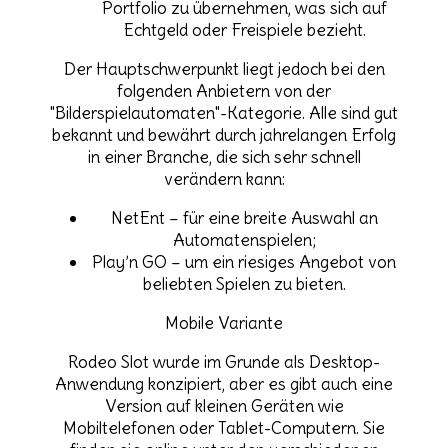
Portfolio zu übernehmen, was sich auf
Echtgeld oder Freispiele bezieht.
Der Hauptschwerpunkt liegt jedoch bei den
folgenden Anbietern von der
"Bilderspielautomaten"-Kategorie. Alle sind gut
bekannt und bewährt durch jahrelangen Erfolg
in einer Branche, die sich sehr schnell
verändern kann:
NetEnt – für eine breite Auswahl an
Automatenspielen;
Play’n GO – um ein riesiges Angebot von
beliebten Spielen zu bieten.
Mobile Variante
Rodeo Slot wurde im Grunde als Desktop-
Anwendung konzipiert, aber es gibt auch eine
Version auf kleinen Geräten wie
Mobiltelefonen oder Tablet-Computern. Sie