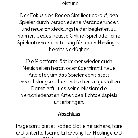
Leistung
Der Fokus von Rodeo Slot liegt darauf, den
Spieler durch verschiedene Veränderungen
und neue Entdeckungsfelder begleiten zu
können. Jedes neuste Online-Spiel oder eine
Spielautomatseinstellung für jeden Neuling ist
bereits verfügbar.
Die Plattform lädt immer wieder auch
Neuigkeiten heran oder übernimmt neue
Anbieter, um das Spielerlebnis stets
abwechslungsreicher und sicher zu gestalten.
Damit erfüllt es seine Mission: die
verschiedensten Arten des Echtgeldspiels
unterbringen.
Abschluss
Insgesamt bietet Rodeo Slot eine sichere, faire
und unterhaltsame Erfahrung für Neulinge und