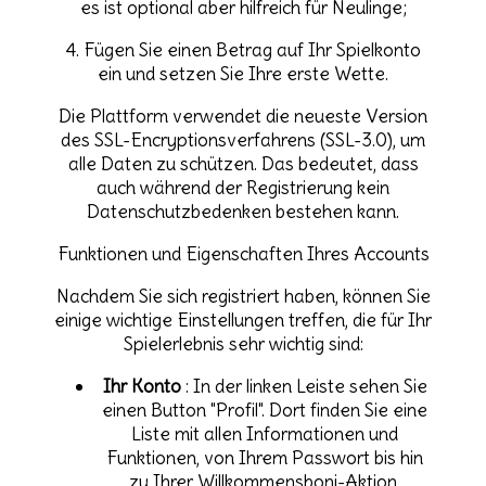
es ist optional aber hilfreich für Neulinge;
4. Fügen Sie einen Betrag auf Ihr Spielkonto
ein und setzen Sie Ihre erste Wette.
Die Plattform verwendet die neueste Version
des SSL-Encryptionsverfahrens (SSL-3.0), um
alle Daten zu schützen. Das bedeutet, dass
auch während der Registrierung kein
Datenschutzbedenken bestehen kann.
Funktionen und Eigenschaften Ihres Accounts
Nachdem Sie sich registriert haben, können Sie
einige wichtige Einstellungen treffen, die für Ihr
Spielerlebnis sehr wichtig sind:
Ihr Konto
: In der linken Leiste sehen Sie
einen Button "Profil". Dort finden Sie eine
Liste mit allen Informationen und
Funktionen, von Ihrem Passwort bis hin
zu Ihrer Willkommensboni-Aktion.