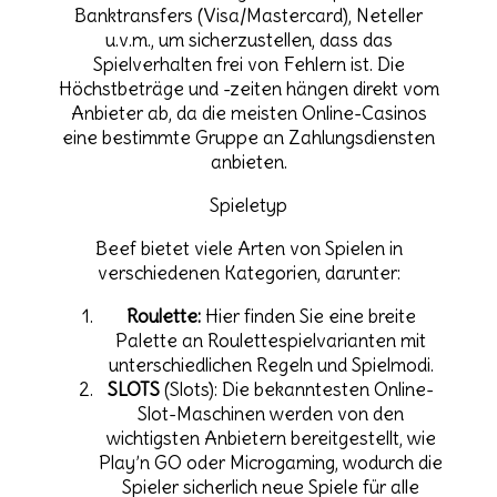
Banktransfers (Visa/Mastercard), Neteller
u.v.m., um sicherzustellen, dass das
Spielverhalten frei von Fehlern ist. Die
Höchstbeträge und -zeiten hängen direkt vom
Anbieter ab, da die meisten Online-Casinos
eine bestimmte Gruppe an Zahlungsdiensten
anbieten.
Spieletyp
Beef bietet viele Arten von Spielen in
verschiedenen Kategorien, darunter:
Roulette:
Hier finden Sie eine breite
Palette an Roulettespielvarianten mit
unterschiedlichen Regeln und Spielmodi.
SLOTS
(Slots): Die bekanntesten Online-
Slot-Maschinen werden von den
wichtigsten Anbietern bereitgestellt, wie
Play’n GO oder Microgaming, wodurch die
Spieler sicherlich neue Spiele für alle