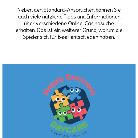
Neben den Standard-Ansprüchen können Sie
auch viele nützliche Tipps und Informationen
über verschiedene Online-Casinosuche
erhalten. Das ist ein weiterer Grund, warum die
Spieler sich für Beef entschieden haben.