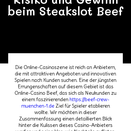
beim Steakslot Beef
Die Online-Casinoszene ist reich an Anbietern,
die mit attraktiven Angeboten und innovativen
Spielen nach Kunden suchen. Eine der jüngsten
Errungenschaften auf diesem Gebiet ist das
Online-Casino Beef, das sich als Neukunden zu
einem faszinierenden
https://beef-crew-
muenchen-1.de
Ziel für Spieler etablieren
wollte. Wir möchten in dieser
Zusammenfassung einen detaillierten Blick
hinter die Kulissen dieses Casino-Anbieters