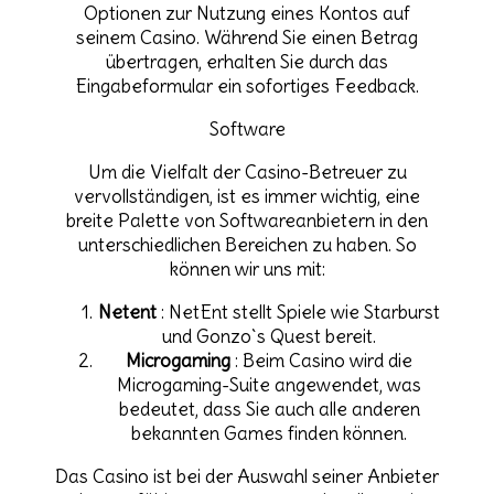
Optionen zur Nutzung eines Kontos auf
seinem Casino. Während Sie einen Betrag
übertragen, erhalten Sie durch das
Eingabeformular ein sofortiges Feedback.
Software
Um die Vielfalt der Casino-Betreuer zu
vervollständigen, ist es immer wichtig, eine
breite Palette von Softwareanbietern in den
unterschiedlichen Bereichen zu haben. So
können wir uns mit:
Netent
: NetEnt stellt Spiele wie Starburst
und Gonzo`s Quest bereit.
Microgaming
: Beim Casino wird die
Microgaming-Suite angewendet, was
bedeutet, dass Sie auch alle anderen
bekannten Games finden können.
Das Casino ist bei der Auswahl seiner Anbieter