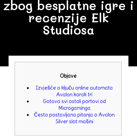
zbog besplatne igre i
recenzije Elk
Studiosa
Objave
Izvješće o ključu online automata
Avalon korak tri
Gotovo svi ostali portovi od
Microgaminga
Često postavljana pitanja o Avalon
Silver slot mašini