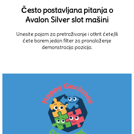
Često postavljana pitanja o
Avalon Silver slot mašini
Unesite pojam za pretraživanje i otkrit ćete/ili
ćete barem jedan filter za pronalaženje
demonstracija pozicija.