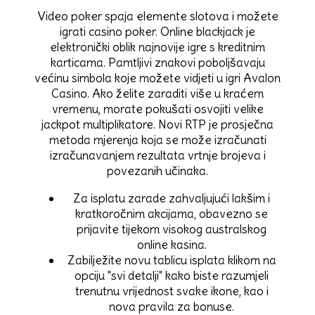
Video poker spaja elemente slotova i možete
igrati casino poker. Online blackjack je
elektronički oblik najnovije igre s kreditnim
karticama. Pamtljivi znakovi poboljšavaju
većinu simbola koje možete vidjeti u igri Avalon
Casino. Ako želite zaraditi više u kraćem
vremenu, morate pokušati osvojiti velike
jackpot multiplikatore.
Novi RTP je prosječna
metoda mjerenja koja se može izračunati
izračunavanjem rezultata vrtnje brojeva i
povezanih učinaka.
Za isplatu zarade zahvaljujući lakšim i
kratkoročnim akcijama, obavezno se
prijavite tijekom visokog australskog
online kasina.
Zabilježite novu tablicu isplata klikom na
opciju "svi detalji" kako biste razumjeli
trenutnu vrijednost svake ikone, kao i
nova pravila za bonuse.