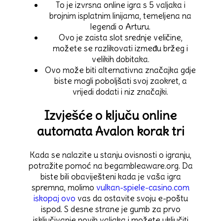
To je izvrsna online igra s 5 valjaka i
brojnim isplatnim linijama, temeljena na
legendi o Arturu.
Ovo je zaista slot srednje veličine,
možete se razlikovati između bržeg i
velikih dobitaka.
Ovo može biti alternativna značajka gdje
biste mogli poboljšati svoj zaokret, a
vrijedi dodati i niz značajki.
Izvješće o ključu online
automata Avalon korak tri
Kada se nalazite u stanju ovisnosti o igranju,
potražite pomoć na begambleaware.org. Da
biste bili obaviješteni kada je vaša igra
spremna, molimo
vulkan-spiele-casino.com
iskopaj ovo
vas da ostavite svoju e-poštu
ispod. S desne strane je gumb za prvo
isključivanje novih valjaka i možete uključiti