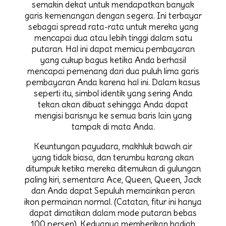
semakin dekat untuk mendapatkan banyak
garis kemenangan dengan segera. Ini terbayar
sebagai spread rata-rata untuk mereka yang
mencapai dua atau lebih tinggi dalam satu
putaran. Hal ini dapat memicu pembayaran
yang cukup bagus ketika Anda berhasil
mencapai pemenang dari dua puluh lima garis
pembayaran Anda karena hal ini. Dalam kasus
seperti itu, simbol identik yang sering Anda
tekan akan dibuat sehingga Anda dapat
mengisi barisnya ke semua baris lain yang
tampak di mata Anda.
Keuntungan payudara, makhluk bawah air
yang tidak biasa, dan terumbu karang akan
ditumpuk ketika mereka ditemukan di gulungan
paling kiri, sementara Ace, Queen, Queen, Jack
dan Anda dapat Sepuluh memainkan peran
ikon permainan normal. (Catatan, fitur ini hanya
dapat dimatikan dalam mode putaran bebas
100 persen). Keduanya memberikan hadiah