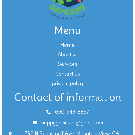
Menu
Home
About us
Services
Contact us
privacy policy
Contact of information
650-943-8857
happygeniuses@gmail.com
392 N Rengstorff Ave, Mountain View, CA,