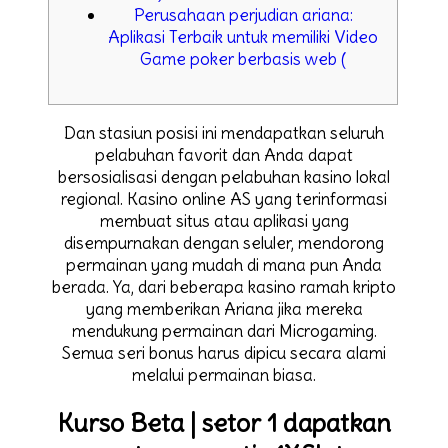
Perusahaan perjudian ariana:
Aplikasi Terbaik untuk memiliki Video
Game poker berbasis web (
Dan stasiun posisi ini mendapatkan seluruh
pelabuhan favorit dan Anda dapat
bersosialisasi dengan pelabuhan kasino lokal
regional. Kasino online AS yang terinformasi
membuat situs atau aplikasi yang
disempurnakan dengan seluler, mendorong
permainan yang mudah di mana pun Anda
berada. Ya, dari beberapa kasino ramah kripto
yang memberikan Ariana jika mereka
mendukung permainan dari Microgaming.
Semua seri bonus harus dipicu secara alami
melalui permainan biasa.
Kurso Beta | setor 1 dapatkan