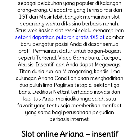
sebagai pelabuhan yang populer di kalangan
orang-orang. Cleopatra yang terinspirasi dari
IGT dari Mesir lebih banyak memainkan slot
sepanjang waktu di kasino berbasis rumah.
Situs web kasino slot resmi selalu menampilkan
setor 1 dapatkan putaran gratis 1XSlot
gambar
baru pengatur posisi Anda di dasar semua
profil. Permainan diatur untuk bagian-bagian
seperti Terkenal, Video Game baru, Jackpot,
Akuisisi Insentif, dan Anda dapat Megaways.
Titan dunia run-on Microgaming, kondisi lima
gulungan Ariana Condition akan menghadirkan
dua puluh lima Paylines tetap di sekitar tiga
baris. Dedikasi NetEnt terhadap inovasi dan
kualitas Anda menjadikannya salah satu
favorit yang tentu saja memberikan manfaat
yang sama bagi perusahaan perjudian
berbasis internet.
Slot online Ariana – insentif