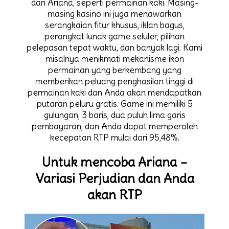
dari Ariana, seperti permainan kaki. Masing-
masing kasino ini juga menawarkan
serangkaian fitur khusus, iklan bagus,
perangkat lunak game seluler, pilihan
pelepasan tepat waktu, dan banyak lagi. Kami
misalnya menikmati mekanisme ikon
permainan yang berkembang yang
memberikan peluang penghasilan tinggi di
permainan kaki dan Anda akan mendapatkan
putaran peluru gratis. Game ini memiliki 5
gulungan, 3 baris, dua puluh lima garis
pembayaran, dan Anda dapat memperoleh
kecepatan RTP mulai dari 95,48%.
Untuk mencoba Ariana –
Variasi Perjudian dan Anda
akan RTP