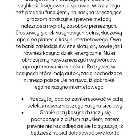
szybkość księgowania sprawie. Wraz z tego
też powodu fundujemy na kasyna wręczające
graczom atrakcyjne i pewne metody
należności i wpłaty zasobów pieniężnych.
Dostawcy gierek kasynowych pełnią kluczową
opcje po planecie kasyn internetowego. Owo
te banki zakładają świeże sloty, gry sowie jak i
również kasyna dzięki energicznie. Niżej
obrazujemy najważniejszych wytwórców
oprogramowania w polsce. Rozrywka w
kasynach które mają autoryzację pochodzące
z innego polsce Ue nazywa, iż dobrałeś
legalne kasyno internetowego.
Przeczytaj, pod co zainteresować w całej
selekcji najważniejszego kasyna sieciowy.
Granie przy kasynach łączy się
pochodzące z dużym ryzykiem, zatem
pewnie nie raz odbędzie się ta sytuacja, iż
będziesz musiał doładować swe konto