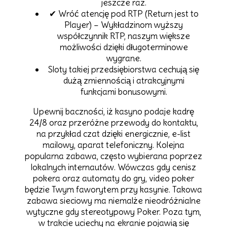
jeszcze raz.
✔ Wróć atencję pod RTP (Return jest to
Player) – Wykładzinom wyższy
współczynnik RTP, naszym większe
możliwości dzięki długoterminowe
wygrane.
Sloty takiej przedsiębiorstwa cechują się
dużą zmiennością i atrakcyjnymi
funkcjami bonusowymi.
Upewnij baczności, iż kasyno podaje kadrę
24/8 oraz przeróżne przewody do kontaktu,
na przykład czat dzięki energicznie, e-list
mailowy, aparat telefoniczny. Kolejna
popularna zabawa, często wybierana poprzez
lokalnych internautów. Wówczas gdy cenisz
pokera oraz automaty do gry, video poker
będzie Twym faworytem przy kasynie. Takowa
zabawa sieciowy ma niemalże nieodróżnialne
wytyczne gdy stereotypowy Poker. Poza tym,
w trakcie uciechy na ekranie pojawią się