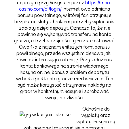
depozytu przy kasynach przez
https://trino-
casino.com/pl/login/
internet owo odmiana
bonusu powitalnego, w której fan otrzymuje
bezpłatne sloty z brakiem potrzeby wpłacania
zapłaty dzięki depozyt. Oznacza to, że nie
powinno się wykonywać transferu na konto
gracza, a trzeba czujności tylko zarejestrować.
Owo 1-a z najznamienitszych form bonusu
powitalnego, przede wszystkim ciekawa jak i
również interesująca atencję. Przy założeniu
konta bankowego na stronie wiadomego
kasyna online, bonus z brakiem depozytu
wchodzi pod konto gracza mechanicznie. Ten
być może korzystać otrzymane nakłady na
grach w konkretnym kasynie i spróbować
swojej możliwości.
Odnośnie do
wypłaty oraz
wpłaty, kasyna są
zobligowane troszczyć się o ochrona i