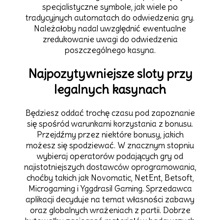
specjalistyczne symbole, jak wiele po
tradycyjnych automatach do odwiedzenia gry.
Należałoby nadal uwzględnić ewentualne
zredukowanie uwagi do odwiedzenia
poszczególnego kasyna.
Najpozytywniejsze sloty przy
legalnych kasynach
Będziesz oddać trochę czasu pod zapoznanie
się spośród warunkami korzystania z bonusu.
Przejdźmy przez niektóre bonusy, jakich
możesz się spodziewać. W znacznym stopniu
wybieraj operatorów podających gry od
najistotniejszych dostawców oprogramowania,
choćby takich jak Novomatic, NetEnt, Betsoft,
Microgaming i Yggdrasil Gaming. Sprzedawca
aplikacji decyduje na temat własności zabawy
oraz globalnych wrażeniach z partii. Dobrze