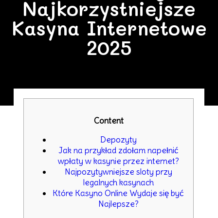
Najkorzystniejsze
Kasyna Internetowe
2025
Content
Depozyty
Jak na przykład zdołam napełnić
wpłaty w kasynie przez internet?
Najpozytywniejsze sloty przy
legalnych kasynach
Które Kasyno Online Wydaje się być
Najlepsze?