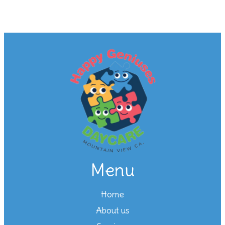
Menu
Home
About us