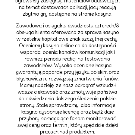
bytowałby zasięgnąć materiałów badawczych
na temat dostawcach aplikacji, jacy reagują
zbytnio gry dostępne na stronie kasyna.
Zawodowa i osiągalna dwudziestu czterech/8
obsługa klienta oferowana za sprawą kasyno
w rzetelne kapitał owe znak szczytnej cechy.
Oceniamy kasyno online co do dostępności
wsparcia, ocenia kanałów komunikacji jak i
również periodu reakcji na testowania
zawodników. Wysoko oceniane kasyna
gwarantują poparcie przy języku polskim oraz
błyskawicznie rozwiązują zmartwienia fanów.
Mamy nadzieję, że nasz paragraf wzbudził
wasze ciekawość oraz zmotywuje państwa
do odwiedzenia dalszego śledzenia polskiej
strony. Stale sprawdzamy, albo informacje
kasyno dysponuje licencję oraz bądź daje
przybory pomagające fanom monitorować
swej ceny oraz termin , który spędzicie dzięki
pracach nad produktem.