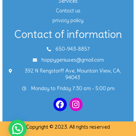
Services
Contact us
privacy policy
Contact of information
650-943-8857
happygeniuses@gmail.com
392 N Rengstorff Ave, Mountain View, CA,
94043
Monday to Friday 7:30 am - 5:00 pm
Copyright © 2023. All rights reserved