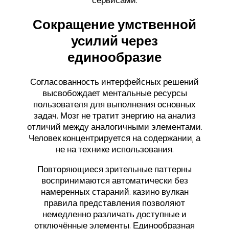
Сокращение умственной
усилий через
единообразие
Согласованность интерфейсных решений
высвобождает ментальные ресурсы
пользователя для выполнения основных
задач. Мозг не тратит энергию на анализ
отличий между аналогичными элементами.
Человек концентрируется на содержании, а
не на технике использования.
Повторяющиеся зрительные паттерны
воспринимаются автоматически без
намеренных стараний. казино вулкан
правила представления позволяют
немедленно различать доступные и
отключённые элементы. Единообразная