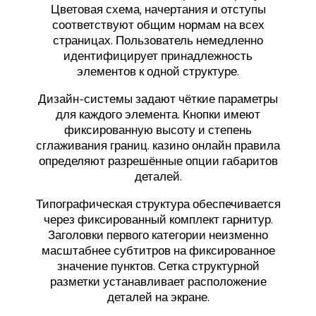
Цветовая схема, начертания и отступы
соответствуют общим нормам на всех
страницах. Пользователь немедленно
идентифицирует принадлежность
элементов к одной структуре.
Дизайн-системы задают чёткие параметры
для каждого элемента. Кнопки имеют
фиксированную высоту и степень
сглаживания границ. казино онлайн правила
определяют разрешённые опции габаритов
деталей.
Типографическая структура обеспечивается
через фиксированный комплект гарнитур.
Заголовки первого категории неизменно
масштабнее субтитров на фиксированное
значение пунктов. Сетка структурной
разметки устанавливает расположение
деталей на экране.