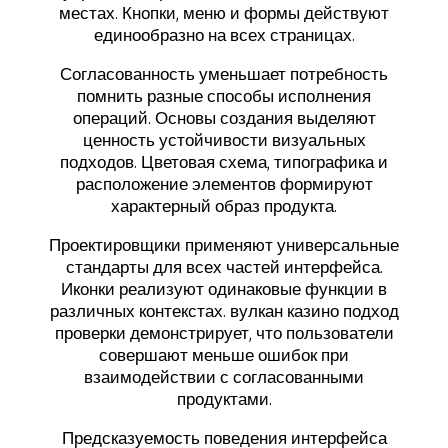
местах. Кнопки, меню и формы действуют
единообразно на всех страницах.
Согласованность уменьшает потребность
помнить разные способы исполнения
операций. Основы создания выделяют
ценность устойчивости визуальных
подходов. Цветовая схема, типографика и
расположение элементов формируют
характерный образ продукта.
Проектировщики применяют универсальные
стандарты для всех частей интерфейса.
Иконки реализуют одинаковые функции в
различных контекстах. вулкан казино подход
проверки демонстрирует, что пользователи
совершают меньше ошибок при
взаимодействии с согласованными
продуктами.
Предсказуемость поведения интерфейса