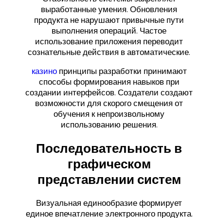
выработанные умения. Обновления
продукта не нарушают привычные пути
выполнения операций. Частое
использование приложения переводит
сознательные действия в автоматические.
казино
принципы разработки принимают
способы формирования навыков при
создании интерфейсов. Создатели создают
возможности для скорого смещения от
обучения к непроизвольному
использованию решения.
Последовательность в
графическом
представлении систем
Визуальная единообразие формирует
единое впечатление электронного продукта.