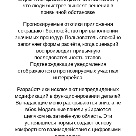
что люди быстрее выносят решения в
привычной обстановке.
Прогнозируемые отклики приложения
сокращают беспокойство при выполнении
значимых процедур. Пользователь спокойно
заполняет формы расчёта, когда сценарий
воспроизводит привычную
последовательность этапов.
Подтверждающие уведомления
отображаются в прогнозируемых участках
интерфейса.
Разработчики исключают непредвиденных
модификаций в функционировании деталей.
Выпадающие меню раскрываются вниз, а не
вбок. Модальные панели убираются
щелчком на затенённую область. Эти
устоявшиеся нормы создают основу
комфортного взаимодействия с цифровыми
сервисами.