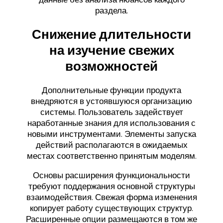
раздела.
Снижение длительности
на изучение свежих
возможностей
Дополнительные функции продукта
внедряются в устоявшуюся организацию
системы. Пользователь задействует
наработанные знания для использования с
новыми инструментами. Элементы запуска
действий располагаются в ожидаемых
местах соответственно принятым моделям.
Основы расширения функциональности
требуют поддержания основной структуры
взаимодействия. Свежая форма изменения
копирует работу существующих структур.
Расширенные опции размещаются в том же