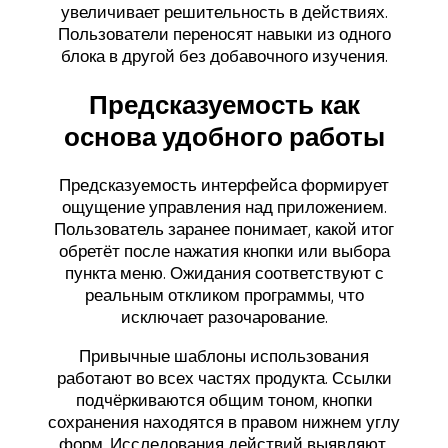
увеличивает решительность в действиях.
Пользователи переносят навыки из одного
блока в другой без добавочного изучения.
Предсказуемость как
основа удобного работы
Предсказуемость интерфейса формирует
ощущение управления над приложением.
Пользователь заранее понимает, какой итог
обретёт после нажатия кнопки или выбора
пункта меню. Ожидания соответствуют с
реальным откликом программы, что
исключает разочарование.
Привычные шаблоны использования
работают во всех частях продукта. Ссылки
подчёркиваются общим тоном, кнопки
сохранения находятся в правом нижнем углу
форм. Исследования действий выявляют,