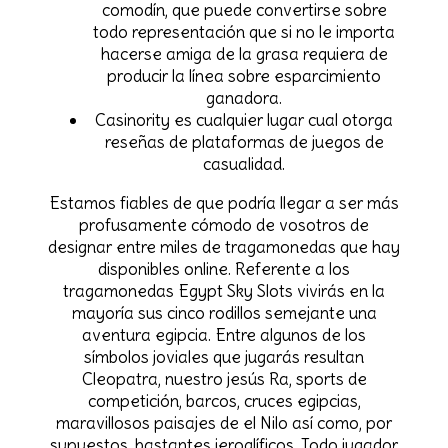
comodín, que puede convertirse sobre
todo representación que si no le importa
hacerse amiga de la grasa requiera de
producir la línea sobre esparcimiento
ganadora.
Casinority es cualquier lugar cual otorga
reseñas de plataformas de juegos de
casualidad.
Estamos fiables de que podrí­a llegar a ser más
profusamente cómodo de vosotros de
designar entre miles de tragamonedas que hay
disponibles online. Referente a los
tragamonedas Egypt Sky Slots vivirás en la
mayorí­a sus cinco rodillos semejante una
aventura egipcia. Entre algunos de los
símbolos joviales que jugarás resultan
Cleopatra, nuestro jesús Ra, sports de
competición, barcos, cruces egipcias,
maravillosos paisajes de el Nilo así­ como, por
supuestos, bastantes jeroglíficos. Todo jugador