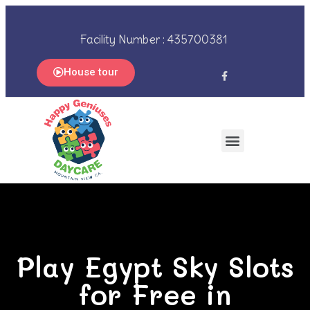
Facility Number : 435700381
House tour
Play Egypt Sky Slots
for Free in