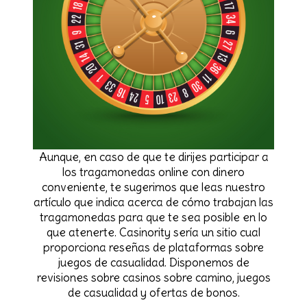
Aunque, en caso de que te dirijes participar a
los tragamonedas online con dinero
conveniente, te sugerimos que leas nuestro
artículo que indica acerca de cómo trabajan las
tragamonedas para que te sea posible en lo
que atenerte. Casinority serí­a un sitio cual
proporciona reseñas de plataformas sobre
juegos de casualidad. Disponemos de
revisiones sobre casinos sobre camino, juegos
de casualidad y ofertas de bonos.