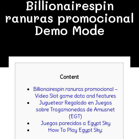
Billionairespin
ranuras promocional
Demo Mode
Content
Billionairespin ranuras promocional –
Video Slot game data and features
Juguetear Regalado en Juegos
sobre Tragamonedas de Amusnet
(EGT)
Juegos parecidos a Egypt Sky
How To Play Egypt Sky: