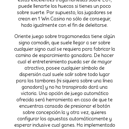
puede llenarte los huecos si tienes un poco
sobre suerte. Por supuesto, las jugadores se
crean en 1 Win Casino no sólo de conseguir,
hado igualmente con el fin de deleitarse.
Oriente juego sobre tragamonedas tiene algún
signo comodín, que suele llegar a ser sobre
cualquier signo cual se requiera para fabricar la
camino de esparcimiento ganadora. De hacer
cual el entretenimiento pueda ser de mayor
atractivo, posee cualquier símbolo de
dispersión cual suele salir sobre todo lugar
para los tambores (ni siquiera sobre una línea
ganadora) y no ha transpirado dará una
victoria. Una opción de juego automático
ofrecida será herramienta en caso de que te
encuentras cansado de presionar el botón
sobre concepción la y otra vez, quieres
configurar los apuestas automáticamente y
esperar inclusive cual ganes. Ha implementado