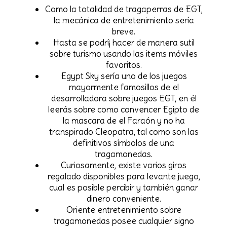
Como la totalidad de tragaperras de EGT,
la mecánica de entretenimiento serí­a
breve.
Hasta se podrí¡ hacer de manera sutil
sobre turismo usando las items móviles
favoritos.
Egypt Sky serí­a uno de los juegos
mayormente famosillos de el
desarrolladora sobre juegos EGT, en él
leerás sobre como convencer Egipto de
la mascara de el Faraón y no ha
transpirado Cleopatra, tal como son las
definitivos símbolos de una
tragamonedas.
Curiosamente, existe varios giros
regalado disponibles para levante juego,
cual es posible percibir y también ganar
dinero conveniente.
Oriente entretenimiento sobre
tragamonedas posee cualquier signo