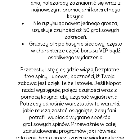
dnia, należałoby zaznajomić się wraz z
najnowszymi promocjami konkretnego
kasyna.
Nie ryzykując nawet jednego grosza,
uzyskuje czujności aż 50 gratisowych
zakręceń.
Grubszy plik po kasynie sieciowy, często
w charakterze część bonusu VIP bądź
osobliwego wydarzenia.
Przetestuj listę gier, gdzie wiążą Bezpłatne
free spiny, i upewnij baczności, iż Twoja
zabawa jest dzięki tejże listowie. Jeśli kłopot
nadal występuje, połącz czujności wraz z
pomocą kasyna, aby uzyskać wyjaśnienia.
Potrzeby odnośnie warsztatów to warunki,
jakie muszą zostać osiągnięte, żeby fani
potrafili wypłacić wygrane spośród
gratisowych spinów. Przeważnie w całej
zainstalowaniu programów jak i również
założeniu konta gracz uzyskuje wiadomą liczbę