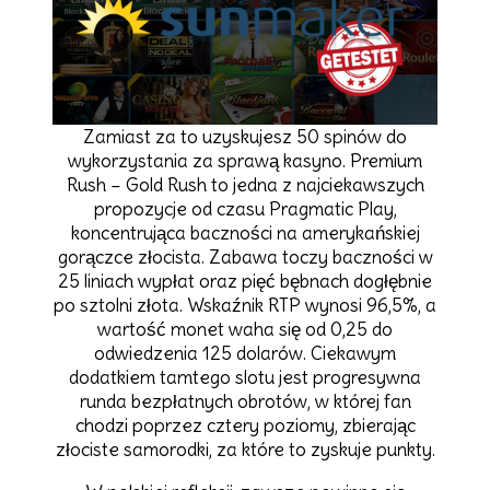
Zamiast za to uzyskujesz 50 spinów do
wykorzystania za sprawą kasyno. Premium
Rush – Gold Rush to jedna z najciekawszych
propozycje od czasu Pragmatic Play,
koncentrująca baczności na amerykańskiej
gorączce złocista. Zabawa toczy baczności w
25 liniach wypłat oraz pięć bębnach dogłębnie
po sztolni złota. Wskaźnik RTP wynosi 96,5%, a
wartość monet waha się od 0,25 do
odwiedzenia 125 dolarów. Ciekawym
dodatkiem tamtego slotu jest progresywna
runda bezpłatnych obrotów, w której fan
chodzi poprzez cztery poziomy, zbierając
złociste samorodki, za które to zyskuje punkty.