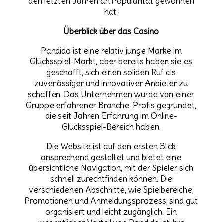
den letzten Jahren an Popularität gewonnen
hat.
Überblick über das Casino
Pandido ist eine relativ junge Marke im
Glücksspiel-Markt, aber bereits haben sie es
geschafft, sich einen soliden Ruf als
zuverlässiger und innovativer Anbieter zu
schaffen. Das Unternehmen wurde von einer
Gruppe erfahrener Branche-Profis gegründet,
die seit Jahren Erfahrung im Online-
Glücksspiel-Bereich haben.
Die Website ist auf den ersten Blick
ansprechend gestaltet und bietet eine
übersichtliche Navigation, mit der Spieler sich
schnell zurechtfinden können. Die
verschiedenen Abschnitte, wie Spielbereiche,
Promotionen und Anmeldungsprozess, sind gut
organisiert und leicht zugänglich. Ein