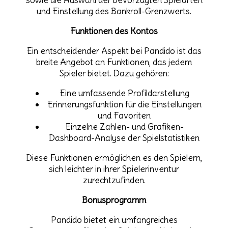
sowie die Auswahl der bevorzugten Spielarten
und Einstellung des Bankroll-Grenzwerts.
Funktionen des Kontos
Ein entscheidender Aspekt bei Pandido ist das
breite Angebot an Funktionen, das jedem
Spieler bietet. Dazu gehören:
Eine umfassende Profildarstellung
Erinnerungsfunktion für die Einstellungen
und Favoriten
Einzelne Zahlen- und Grafiken-
Dashboard-Analyse der Spielstatistiken
Diese Funktionen ermöglichen es den Spielern,
sich leichter in ihrer Spielerinventur
zurechtzufinden.
Bonusprogramm
Pandido bietet ein umfangreiches