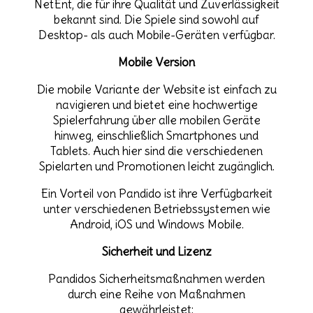
NetEnt, die für ihre Qualität und Zuverlässigkeit
bekannt sind. Die Spiele sind sowohl auf
Desktop- als auch Mobile-Geräten verfügbar.
Mobile Version
Die mobile Variante der Website ist einfach zu
navigieren und bietet eine hochwertige
Spielerfahrung über alle mobilen Geräte
hinweg, einschließlich Smartphones und
Tablets. Auch hier sind die verschiedenen
Spielarten und Promotionen leicht zugänglich.
Ein Vorteil von Pandido ist ihre Verfügbarkeit
unter verschiedenen Betriebssystemen wie
Android, iOS und Windows Mobile.
Sicherheit und Lizenz
Pandidos Sicherheitsmaßnahmen werden
durch eine Reihe von Maßnahmen
gewährleistet: