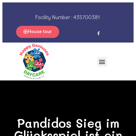
Facility Number : 435700381
House tour
Pandidos Sieg im
Glücksspiel ist ein