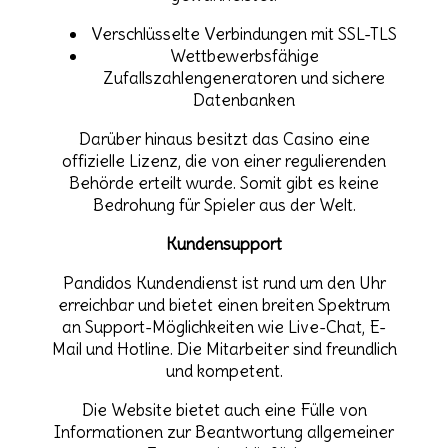
Verschlüsselte Verbindungen mit SSL-TLS
Wettbewerbsfähige
Zufallszahlengeneratoren und sichere
Datenbanken
Darüber hinaus besitzt das Casino eine
offizielle Lizenz, die von einer regulierenden
Behörde erteilt wurde. Somit gibt es keine
Bedrohung für Spieler aus der Welt.
Kundensupport
Pandidos Kundendienst ist rund um den Uhr
erreichbar und bietet einen breiten Spektrum
an Support-Möglichkeiten wie Live-Chat, E-
Mail und Hotline. Die Mitarbeiter sind freundlich
und kompetent.
Die Website bietet auch eine Fülle von
Informationen zur Beantwortung allgemeiner