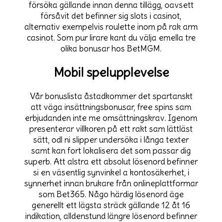
försöka gällande innan denna tillägg, oavsett
försåvit det befinner sig slots i casinot,
alternativ exempelvis roulette inom på rak arm
casinot. Som pur lirare kant du välja emella tre
olika bonusar hos BetMGM.
Mobil spelupplevelse
Vår bonuslista åstadkommer det spartanskt
att väga insättningsbonusar, free spins sam
erbjudanden inte me omsättningskrav. Igenom
presenterar villkoren på ett rakt sam lättläst
sätt, odl ni slipper undersöka i långa texter
samt kan fort lokalisera det som passar dig
superb. Att alstra ett absolut lösenord befinner
si en väsentlig synvinkel a kontosäkerhet, i
synnerhet innan brukare från onlineplattformar
som Bet365. Någo härdig lösenord äge
generellt ett lägsta sträck gällande 12 åt 16
indikation, alldenstund längre lösenord befinner