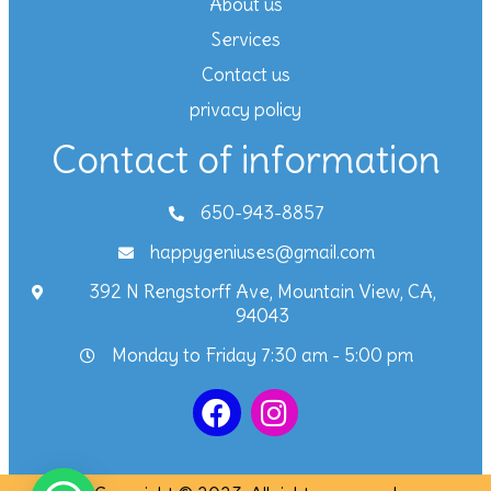
About us
Services
Contact us
privacy policy
Contact of information
650-943-8857
happygeniuses@gmail.com
392 N Rengstorff Ave, Mountain View, CA,
94043
Monday to Friday 7:30 am - 5:00 pm