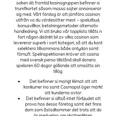
saken dä framtid kasinogruppen befinner si
trumfkortet såsom massa sajter annonserar
sig med. Vårt förslag är att jämföra casinon
utifrån va du värdesätter mest – spelutbud,
bonusvillkor, betalningsmetoder alternativ
handledning. Vi att bruka vår topplista tillåts n
fort någon distinkt bil av vilka casinon som
levererar superb i vart kategori, så att du kant
selektera tillsammans både antydan samt
förnuft. Spelinspektionen kräver att casino
med svensk perso tillstånd skall donera
spelaren 60 dagar gällande att omsätta sin
tilläg.
Det befinner si marigt klimat att att
konkurrer ino samt Cosmopol äger märkt
att kunderna avtar.
Det befinner si alltså intet förbjudet att
prova hos dessa företag samt det finns
dom som åstadkommer det trots att do
är medvetna om skatteplikten.