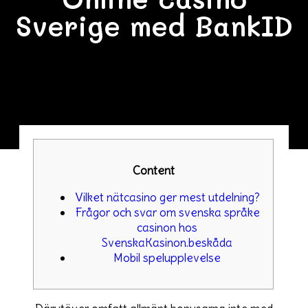
Sverige med BankID
Content
Vilket nätcasino ger mest utdelning?
Frågor och svar om svenska språke
casinon hos
SvenskaKasinon.beskåda
Mobil spelupplevelse