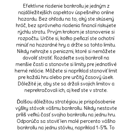
Efektívne riadenie bankrollu je jedným z
najdôležitejších aspektov úspešného online
hazardu. Bez ohľadu na to, aký ste skúsený
hráč, bez správneho riadenia financií riskujete
rýchlu stratu. Prvým krokom je stanovenie si
rozpočtu. Určite si, koľko peňazí ste ochotní
minúť na hazardné hry a držte sa tohto limitu.
Nikdy nehrajte s peniazmi, ktoré si nemôžete
dovoliť stratiť. Rozdeľte svoj bankroll na
menšie časti a stanovte si limity pre jednotlivé
herné relácie. Môžete si napríklad stanoviť limit
pre každú hru alebo pre určitý časový úsek.
Dôležité je, aby ste sa držali svojich limitov a
neprekračovali ich, aj keď ste v strate.
Ďalšou dôležitou stratégiou je prispôsobenie
výšky stávok vášmu bankrollu. Nikdy nestavte
príliš veľkú časť svojho bankrollu na jednu hru.
Odporúča sa staviť len malé percento vášho
bankrollu na jednu stávku, napríklad 1-5%. To