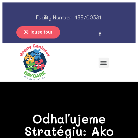
Facility Number : 435700381
House tour
Odhaľujeme
Stratégiu: Ako