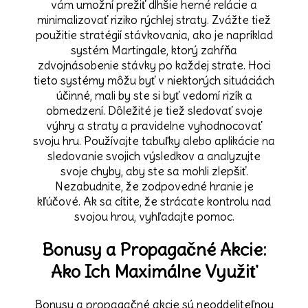
vám umožní prežiť dlhšie herné relácie a
minimalizovať riziko rýchlej straty. Zvážte tiež
použitie stratégií stávkovania, ako je napríklad
systém Martingale, ktorý zahŕňa
zdvojnásobenie stávky po každej strate. Hoci
tieto systémy môžu byť v niektorých situáciách
účinné, mali by ste si byť vedomí rizík a
obmedzení. Dôležité je tiež sledovať svoje
výhry a straty a pravidelne vyhodnocovať
svoju hru. Používajte tabuľky alebo aplikácie na
sledovanie svojich výsledkov a analyzujte
svoje chyby, aby ste sa mohli zlepšiť.
Nezabudnite, že zodpovedné hranie je
kľúčové. Ak sa cítite, že strácate kontrolu nad
svojou hrou, vyhľadajte pomoc.
Bonusy a Propagačné Akcie:
Ako Ich Maximálne Využiť
Bonusy a propagačné akcie sú neoddeliteľnou