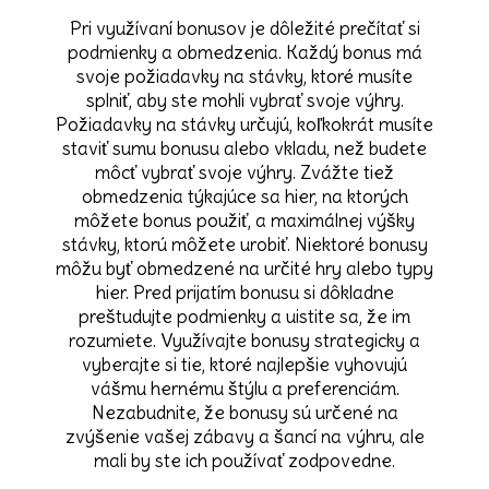
Pri využívaní bonusov je dôležité prečítať si
podmienky a obmedzenia. Každý bonus má
svoje požiadavky na stávky, ktoré musíte
splniť, aby ste mohli vybrať svoje výhry.
Požiadavky na stávky určujú, koľkokrát musíte
staviť sumu bonusu alebo vkladu, než budete
môcť vybrať svoje výhry. Zvážte tiež
obmedzenia týkajúce sa hier, na ktorých
môžete bonus použiť, a maximálnej výšky
stávky, ktorú môžete urobiť. Niektoré bonusy
môžu byť obmedzené na určité hry alebo typy
hier. Pred prijatím bonusu si dôkladne
preštudujte podmienky a uistite sa, že im
rozumiete. Využívajte bonusy strategicky a
vyberajte si tie, ktoré najlepšie vyhovujú
vášmu hernému štýlu a preferenciám.
Nezabudnite, že bonusy sú určené na
zvýšenie vašej zábavy a šancí na výhru, ale
mali by ste ich používať zodpovedne.