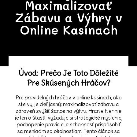
Maximalizovať
Zábavu a Výhry v
Online Kasínach
Úvod: Prečo Je Toto Dôležité
Pre Skúsených Hráčov?
Pre pravidelných hráčov v online kasínach, ako
ste vy, je cieľ jasný: maximalizovať zábavu a
zároveň zvýšiť šance na výhru. Hranie hier nie
je len o šťastí; vyžaduje si strategické myslenie,
pochopenie pravidiel a schopnosť prispôsobiť
sa meniacim sa okolnostiam. Tento článok sa