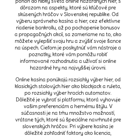
ponorí do hĺbky sveta online hazardných hier, s
dôrazom na aspekty, ktoré sú kľúčové pre
skúsených hráčov v Slovenskej republike. Od
výberu správneho kasína a hier, cez efektívne
riadenie bankrollu, až po pochopenie bonusov
a propagačných akcií, sa zameriame na to, ako
môžete vylepšiť svoju hru a zvýšiť svoje šance
na úspech. Cieľom je poskytnúť vám nástroje a
poznatky, ktoré vám pomôžu robiť
informované rozhodnutia a užívať si online
hazardné hry na najvyššej úrovni.
Online kasína ponúkajú rozsiahly výber hier, od
klasických stolových hier ako blackjack a ruleta,
po rozsiahly výber hracích automatov.
Dôležité je vybrať si platformu, ktorá vyhovuje
vašim preferenciám a hernému štýlu. V
súčasnosti je na trhu množstvo možností,
vrátane tých, ktoré sú špeciálne navrhnuté pre
slovenských hráčov. Pri výbere kasína je
dôležité zohľadniť faktory ako licencia,