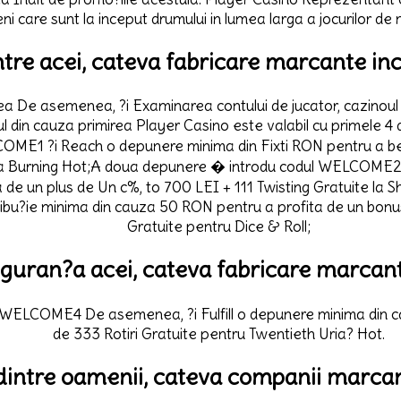
i care sunt la inceput drumului in lumea larga a jocurilor de 
ntre acei, cateva fabricare marcante inc
rea De asemenea, ?i Examinarea contului de jucator, cazinou
l din cauza primirea Player Casino este valabil cu primele 
ME1 ?i Reach o depunere minima din Fixti RON pentru a bene
 la Burning Hot;A doua depunere � introdu codul WELCOME2 
a de un plus de Un c%, to 700 LEI + 111 Twisting Gratuite la
ibu?ie minima din cauza 50 RON pentru a profita de un bonu
Gratuite pentru Dice & Roll;
iguran?a acei, cateva fabricare marcant
WELCOME4 De asemenea, ?i Fulfill o depunere minima din c
de 333 Rotiri Gratuite pentru Twentieth Uria? Hot.
dintre oamenii, cateva companii marcan