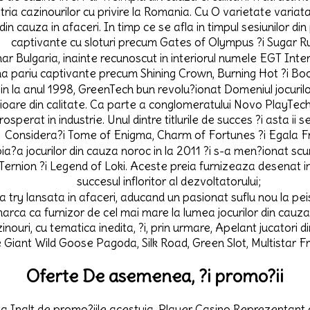
stria cazinourilor cu privire la Romania. Cu O varietate varia
r din cauza in afaceri. In timp ce se afla in timpul sesiunilor
captivante cu sloturi precum Gates of Olympus ?i Sugar R
r Bulgaria, inainte recunoscut in interiorul numele EGT Inter
a pariu captivante precum Shining Crown, Burning Hot ?i Boo
, in la anul 1998, GreenTech bun revolu?ionat Domeniul jocuri
are din calitate. Ca parte a conglomeratului Novo PlayTech, p
perat in industrie. Unul dintre titlurile de succes ?i asta ii s
Considera?i Tome of Enigma, Charm of Fortunes ?i Egala Fr
ia?a jocurilor din cauza noroc in la 2011 ?i s-a men?ionat scur
Ternion ?i Legend of Loki. Aceste preia furnizeaza desenat ins
succesul infloritor al dezvoltatorului;
try lansata in afaceri, aducand un pasionat suflu nou la peis
rca ca furnizor de cel mai mare la lumea jocurilor din cauza
ouri, cu tematica inedita, ?i, prin urmare, Apelant jucatori dint
e Giant Wild Goose Pagoda, Silk Road, Green Slot, Multistar Fru
Oferte De asemenea, ?i promo?ii
a Inalt de promo?iile acestuia. Player Casino Reprezentant o p