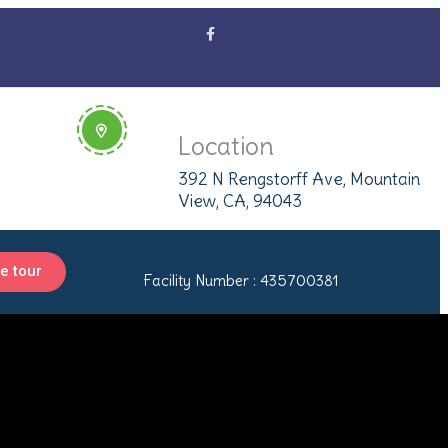
Location
392 N Rengstorff Ave, Mountain
View, CA, 94043
e tour
Facility Number : 435700381