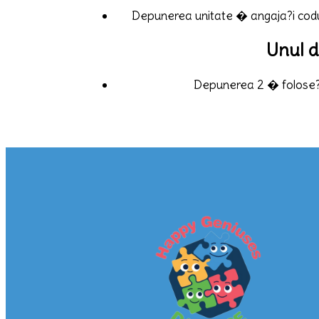
Depunerea unitate � angaja?i cod
Unul d
Depunerea 2 � folose?te