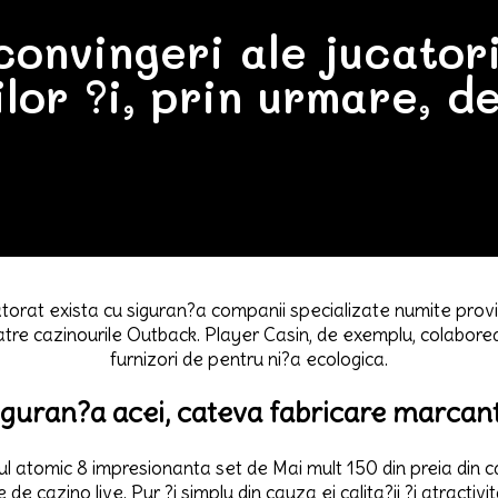
onvingeri ale jucatoril
lor ?i, prin urmare, d
datorat exista cu siguran?a companii specializate numite provi
 catre cazinourile Outback. Player Casin, de exemplu, colabore
furnizori de pentru ni?a ecologica.
iguran?a acei, cateva fabricare marcant
omic 8 impresionanta set de Mai mult 150 din preia din cazin
e cazino live. Pur ?i simplu din cauza ei calita?ii ?i atractivit