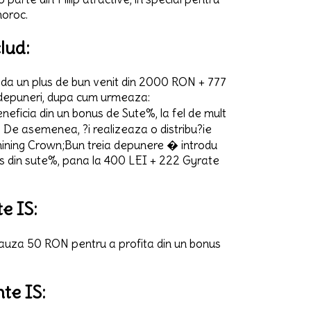
noroc.
lud:
l da un plus de bun venit din 2000 RON + 777
4 depuneri, dupa cum urmeaza:
ficia din un bonus de Sute%, la fel de mult
De asemenea, ?i realizeaza o distribu?ie
 Shining Crown;Bun treia depunere � introdu
s din sute%, pana la 400 LEI + 222 Gyrate
e IS:
auza 50 RON pentru a profita din un bonus
te IS: