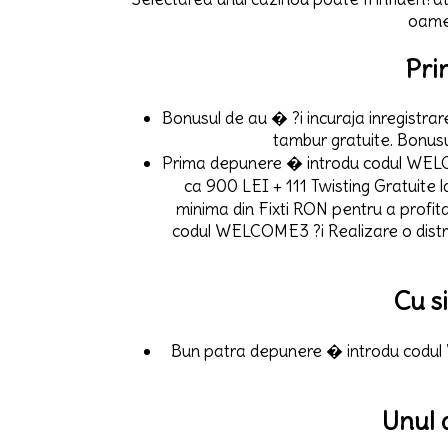
oamen
Pri
Bonusul de au � ?i incuraja inregistra
tambur gratuite. Bonusu
Prima depunere � introdu codul WELCO
ca 900 LEI + 111 Twisting Gratuite
minima din Fixti RON pentru a profit
codul WELCOME3 ?i Realizare o distr
Cu s
Bun patra depunere � introdu codul 
Unul 