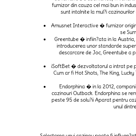
furnizor din cauza cel mai bun in indu
sunt intalnite la mul?i cazinourilo
Amusnet Interactive � furnizor origina
se Sum
Greentube � infiin?ata in la Austria
introducerea unor standarde superio
descarcare de Joc, Greentube a pros
iSoftBet � dezvoltatorul a intrat pe p
Cum ar fi Hot Shots, The King, Lucky 
Endorphina � in la 2012, compania 
cazinouri Outback. Endorphina se rema
peste 95 de solu?ii Aparat pentru cazin
unul dintr
Selectarea unui cazinou poate fi influen?at