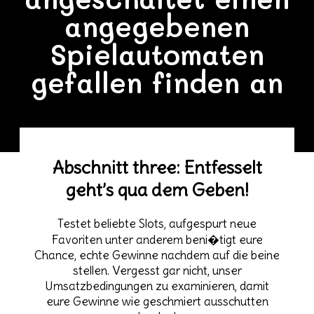
angegebenen
Spielautomaten
gefallen finden an
Abschnitt three: Entfesselt
geht’s qua dem Geben!
Testet beliebte Slots, aufgespurt neue
Favoriten unter anderem beni�tigt eure
Chance, echte Gewinne nachdem auf die beine
stellen. Vergesst gar nicht, unser
Umsatzbedingungen zu examinieren, damit
eure Gewinne wie geschmiert ausschutten