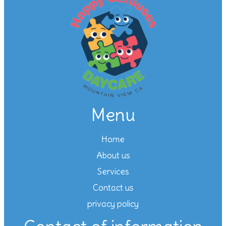
Menu
Home
About us
Services
Contact us
privacy policy