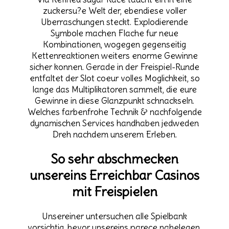
zuckersu?e Welt der, ebendiese voller
Uberraschungen steckt. Explodierende
Symbole machen Flache fur neue
Kombinationen, wogegen gegenseitig
Kettenreaktionen weiters enorme Gewinne
sicher konnen. Gerade in der Freispiel-Runde
entfaltet der Slot coeur volles Moglichkeit, so
lange das Multiplikatoren sammelt, die eure
Gewinne in diese Glanzpunkt schnackseln.
Welches farbenfrohe Technik & nachfolgende
dynamischen Services handhaben jedweden
Dreh nachdem unserem Erleben.
So sehr abschmecken
unsereins Erreichbar Casinos
mit Freispielen
Unsereiner untersuchen alle Spielbank
vorsichtig, bevor unsereins parece nahelegen.