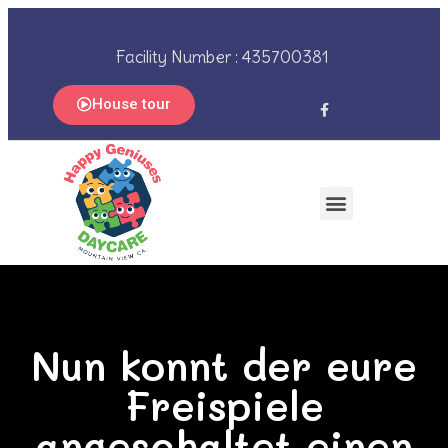
Facility Number : 435700381
House tour
Nun konnt der eure
Freispiele
angeschaltet einen