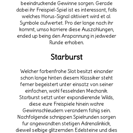
beeindruckende Gewinne sorgen. Gerade
dabei ihr Freispiel-Spiel ist es interessant, falls
welches Horus-Signal aktiviert wird et al.
Symbole aufwertet. Pro der lange nach ihr
kommt, umso karriere diese Auszahlungen,
ended up being den Anspannung in jedweder
Runde erhoben.
Starburst
Welcher farbenfrohe Slot besitzt einander
schon lange hinten diesem Klassiker steht
ferner begeistert unter einsatz von seiner
einfachen, wohl fesselnden Mechanik.
Starburst setzt unter expandierende Wilds,
diese eure Freispiele hinein wahre
Gewinnschleudern verandern fahig sein.
Nachfolgende schnippen Spielrunden sorgen
fur angewandten stetigen Adrenalinkick,
dieweil selbige glitzernden Edelsteine und dies