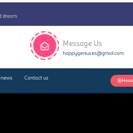
d dream.
Message Us
happygeniuses@gmail.com
 news
Contact us
Hous