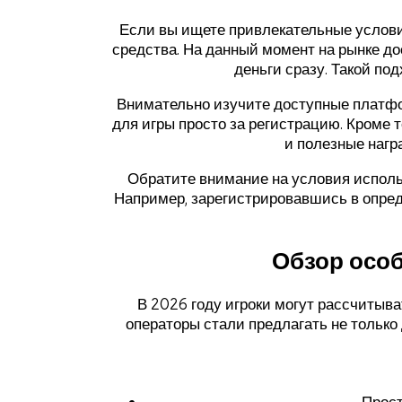
Если вы ищете привлекательные условия
средства. На данный момент на рынке до
деньги сразу. Такой по
Внимательно изучите доступные платфо
для игры просто за регистрацию. Кроме 
и полезные нагр
Обратите внимание на условия использ
Например, зарегистрировавшись в опре
Обзор особ
В 2026 году игроки могут рассчитыв
операторы стали предлагать не только
Прост