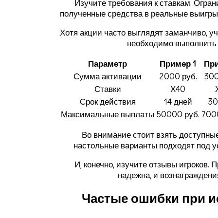
Изучите требования к ставкам. Огра
полученные средства в реальные выигрыш
Хотя акции часто выглядят заманчиво, у
необходимо выполнить у
Параметр
Пример 1
Пр
Сумма активации
2000 руб.
300
Ставки
Х40
Срок действия
14 дней
30
Максимальные выплаты
50000 руб.
700
Во внимание стоит взять доступны
настольные варианты подходят под у
И, конечно, изучите отзывы игроков.
надежна, и вознаграждени
Частые ошибки при и