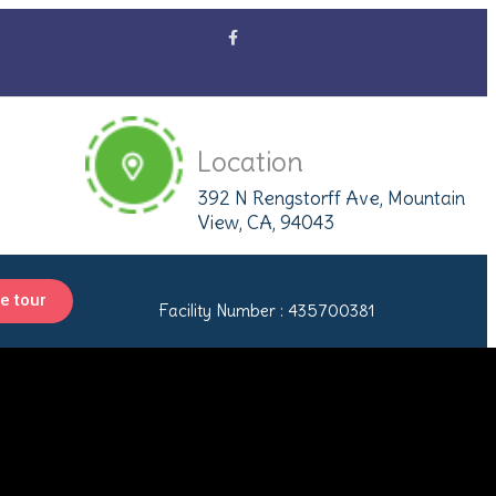
Location
392 N Rengstorff Ave, Mountain
View, CA, 94043
e tour
Facility Number : 435700381