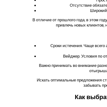
Отсутствие обязате
Широкий 
В отличие от прошлого года, в этом г
привлечь новых клиентов,
Сроки истечения. Чаще всего 
Вейджер. Условия по о
Важно принимать во внимание разн
отыгрыша,
Искать оптимальные предложения сто
забывать пр
Как выбра