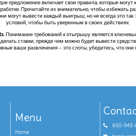
ое предложение включает свои правила, которые могут к
работке. Прочитайте их внимательно, чтобы избежать ра
они могут вывести каждый выигрыш, но не всегда это так
условий, чтобы быть уверенным в своих действиях.
s.
Понимание требований к отыгрышу является ключевым
делать ставки, прежде чем можно будет вывести средства.
вные ваши развлечения – это слоты, убедитесь, что они
Contac
Menu
650-943-
Home