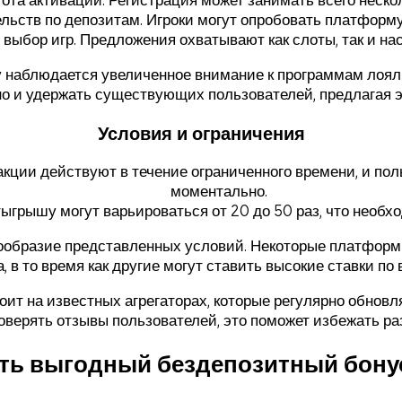
льств по депозитам. Игроки могут опробовать платформ
выбор игр. Предложения охватывают как слоты, так и на
оду наблюдается увеличенное внимание к программам лоял
 но и удержать существующих пользователей, предлагая 
Условия и ограничения
акции действуют в течение ограниченного времени, и по
моментально.
тыгрышу могут варьироваться от 20 до 50 раз, что необх
ообразие представленных условий. Некоторые платформ
 в то время как другие могут ставить высокие ставки по
ит на известных агрегаторах, которые регулярно обнов
оверять отзывы пользователей, это поможет избежать ра
ть выгодный бездепозитный бону