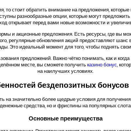
, то стоит обратить внимание на предложения, которые 
ступны разнообразные опции, которые могут предложить
дход открывает перед вами новые возможности и увелич
рмы и акционные предложения. Есть ресурсы, где вы мо
того, регулярные обновления акций предоставляют шанс 
ады. Это идеальный момент для того, чтобы поднять свои
ования предложений. Важно чётко понимать, как и когд
делённом месте, вы сможете получить
казино бонус
, кот
на наилучших условиях.
енностей бездепозитных бонусов 
ать на значительно более щедрые условия для получени
 денежные средства, но и фриспины на популярных слотах
Основные преимущества
ота активации. Регистрация может занимать всего неско