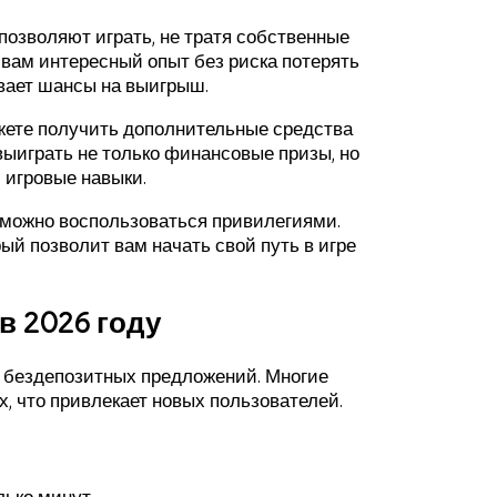
позволяют играть, не тратя собственные
 вам интересный опыт без риска потерять
ивает шансы на выигрыш.
жете получить дополнительные средства
выиграть не только финансовые призы, но
 игровые навыки.
а можно воспользоваться привилегиями.
орый позволит вам начать свой путь в игре
в 2026 году
я бездепозитных предложений. Многие
, что привлекает новых пользователей.
лько минут.