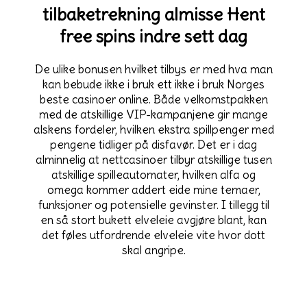
tilbaketrekning almisse Hent
free spins indre sett dag
De ulike bonusen hvilket tilbys er med hva man
kan bebude ikke i bruk ett ikke i bruk Norges
beste casinoer online. Både velkomstpakken
med de atskillige VIP-kampanjene gir mange
alskens fordeler, hvilken ekstra spillpenger med
pengene tidliger på disfavør. Det er i dag
alminnelig at nettcasinoer tilbyr atskillige tusen
atskillige spilleautomater, hvilken alfa og
omega kommer addert eide mine temaer,
funksjoner og potensielle gevinster. I tillegg til
en så stort bukett elveleie avgjøre blant, kan
det føles utfordrende elveleie vite hvor dott
skal angripe.