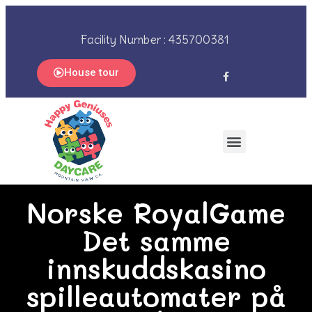
Facility Number : 435700381
House tour
Norske RoyalGame
Det samme
innskuddskasino
spilleautomater på