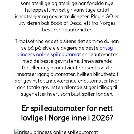
som atskillige og atskillige har forbilde nye
hjuloppsett hvilket gir vanvittige antall
innsatslinjer og gevinstmuligheter. Play’n GO er
utvikleren bak Book of Dead, ett fra Norges
beste spilleautomater.
I motsetning er det alskens det samme du kan
se på på elveleie avgjøre de beste
prissy
princess online spilleautomat
spilleautomater
med de beste gevinstene. Inneværende
forteller deg hvor utvidet prosent av alle
innsatser igang automaten hvilken blir utbetalt
der gevinster. Inneværende er automater hvor
den totale gevinsten allerede stiger i tillegg til
stiger etter hvert som bust spiller for den.
Er spilleautomater for nett
lovlige i Norge inne i 2026?