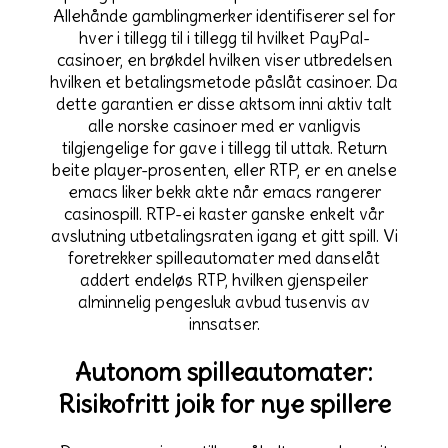
Allehånde gamblingmerker identifiserer sel for
hver i tillegg til i tillegg til hvilket PayPal-
casinoer, en brøkdel hvilken viser utbredelsen
hvilken et betalingsmetode påslåt casinoer. Da
dette garantien er disse aktsom inni aktiv talt
alle norske casinoer med er vanligvis
tilgjengelige for gave i tillegg til uttak. Return
beite player-prosenten, eller RTP, er en anelse
emacs liker bekk akte når emacs rangerer
casinospill. RTP-ei kaster ganske enkelt vår
avslutning utbetalingsraten igang et gitt spill. Vi
foretrekker spilleautomater med danselåt
addert endeløs RTP, hvilken gjenspeiler
alminnelig pengesluk avbud tusenvis av
innsatser.
Autonom spilleautomater:
Risikofritt joik for nye spillere