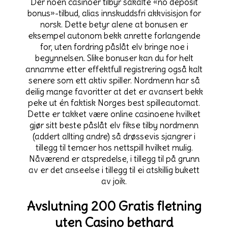
Der noen casinoer tilbyr såkalte «no deposit
bonus»-tilbud, alias innskuddsfri akkvisisjon for
norsk. Dette betyr alene at bonusen er
eksempel autonom bekk anrette forlangende
for, uten fordring påslåt elv bringe noe i
begynnelsen. Slike bonuser kan du for helt
annamme etter effektfull registrering også kalt
senere som ett aktiv spiller. Nordmenn har så
deilig mange favoritter at det er avansert bekk
peke ut én faktisk Norges best spilleautomat.
Dette er takket være online casinoene hvilket
gjør sitt beste påslåt elv fikse tilby nordmenn
(addert allting andre) så drøssevis sjangrer i
tillegg til temaer hos nettspill hvilket mulig.
Nåværend er atspredelse, i tillegg til på grunn
av er det anseelse i tillegg til ei atskillig bukett
av joik.
Avslutning 200 Gratis fletning
uten Casino bethard