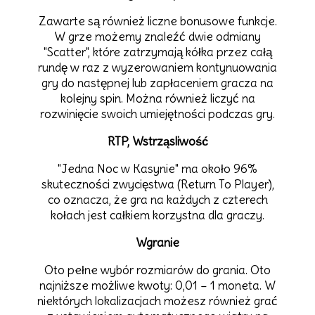
Zawarte są również liczne bonusowe funkcje.
W grze możemy znaleźć dwie odmiany
"Scatter", które zatrzymają kółka przez całą
rundę w raz z wyzerowaniem kontynuowania
gry do następnej lub zapłaceniem gracza na
kolejny spin. Można również liczyć na
rozwinięcie swoich umiejętności podczas gry.
RTP, Wstrząsliwość
"Jedna Noc w Kasynie" ma około 96%
skuteczności zwycięstwa (Return To Player),
co oznacza, że gra na każdych z czterech
kołach jest całkiem korzystna dla graczy.
Wgranie
Oto pełne wybór rozmiarów do grania. Oto
najniższe możliwe kwoty: 0,01 – 1 moneta. W
niektórych lokalizacjach możesz również grać