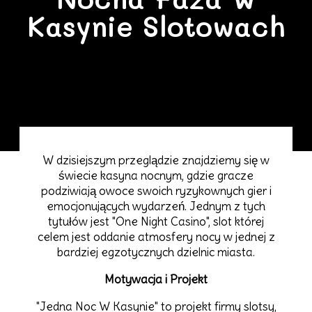
Kasynie Slotowach
W dzisiejszym przeglądzie znajdziemy się w
świecie kasyna nocnym, gdzie gracze
podziwiają owoce swoich ryzykownych gier i
emocjonujących wydarzeń. Jednym z tych
tytułów jest "One Night Casino", slot której
celem jest oddanie atmosfery nocy w jednej z
bardziej egzotycznych dzielnic miasta.
Motywacja i Projekt
"Jedna Noc W Kasynie" to projekt firmy slotsy,