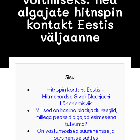
algajate hitnspin
kontakt Eestis
väljaanne
Sisu
Hitnspin kontakt Eestis –
Mitmekordse Give'i Blackjacki
Lähenemisviis
Millised on kasiino blackjacki reeglid,
millega peaksid algajad esimesena
tutvuma?
On vastumeelsed suurenemise ja
purunemise suhtes