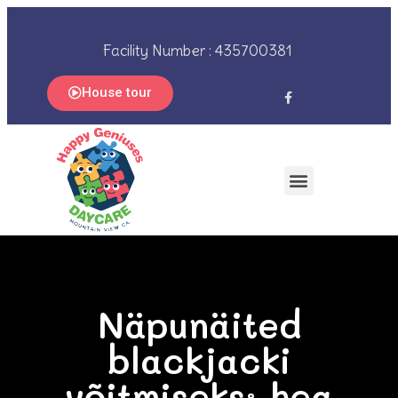
Facility Number : 435700381
House tour
Näpunäited
blackjacki
võitmiseks: hea