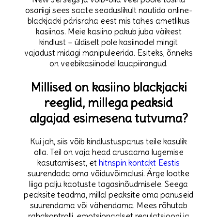
osariigi sees saate seaduslikult nautida online-
blackjacki pärisraha eest mis tahes ametlikus
kasiinos. Meie kasiino pakub juba väikest
kindlust – üldiselt pole kasiinodel mingit
vajadust midagi manipuleerida. Esiteks, õnneks
on veebikasiinodel lauapiirangud.
Millised on kasiino blackjacki
reeglid, millega peaksid
algajad esimesena tutvuma?
Kui jah, siis võib kindlustuspanus teile kasulik
olla. Teil on vaja head arusaama lugemise
kasutamisest, et
hitnspin kontakt Eestis
suurendada oma võiduvõimalusi. Ärge lootke
liiga palju kaotuste tagasinõudmisele. Seega
peaksite teadma, millal peaksite oma panuseid
suurendama või vähendama. Mees rõhutab
rahakontrolli, emotsionaalset regulatsiooni ja