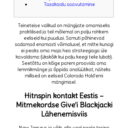
Tasakaalu saavutamine
Teineteise valikud on mängijate omamiseks
praktilised ja teil mõlemal on palju rohkem
eeliseid kui puudusi.
Samuti põhinevad
sadamad enamasti võimalusel, et mitte kunagi
ei peaks oma maja hea strateegiaga üle
kavaldama (ükskõik kui palju keegi teile lubab).
Seetõttu on kõige parem proovida oma
lemmikmänge ja õppida analüütikat, näiteks
millised on eelised Colorado Hold'emi
mängimisel.
Hitnspin kontakt Eestis –
Mitmekordse Give'i Blackjacki
Lähenemisviis
New Jerseys ja võib-olla veel poole tosina