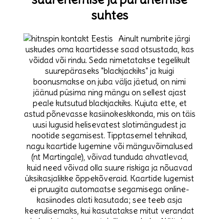
suhtes
Ainult numbrite järgi
uskudes oma kaartidesse saad otsustada, kas
võidad või rindu. Seda nimetatakse tegelikult
suurepäraseks "blackjackiks" ja kuigi
boonusmakse on juba välja jäetud, on nimi
jäänud püsima ning mängu on sellest ajast
peale kutsutud blackjackiks. Kujuta ette, et
astud põnevasse kasiinokeskkonda, mis on täis
uusi lugusid helisevatest slotimängudest ja
nootide segamisest. Tipptasemel tehnikad,
nagu kaartide lugemine või mänguvõimalused
(nt Martingale), võivad tunduda ahvatlevad,
kuid need võivad olla suure riskiga ja nõuavad
üksikasjalikke õppekõveraid. Kaartide lugemist
ei pruugita automaatse segamisega online-
kasiinodes alati kasutada; see teeb asja
keerulisemaks, kui kasutatakse mitut verandat