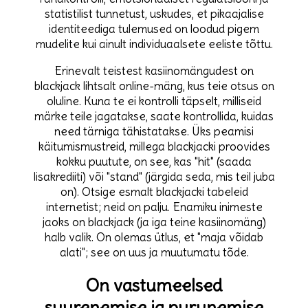
statistilist tunnetust, uskudes, et pikaajalise
identiteediga tulemused on loodud pigem
mudelite kui ainult individuaalsete eeliste tõttu.
Erinevalt teistest kasiinomängudest on
blackjack lihtsalt online-mäng, kus teie otsus on
oluline. Kuna te ei kontrolli täpselt, milliseid
märke teile jagatakse, saate kontrollida, kuidas
need tärniga tähistatakse. Üks peamisi
käitumismustreid, millega blackjacki proovides
kokku puutute, on see, kas "hit" (saada
lisakrediiti) või "stand" (järgida seda, mis teil juba
on). Otsige esmalt blackjacki tabeleid
internetist; neid on palju. Enamiku inimeste
jaoks on blackjack (ja iga teine ​​kasiinomäng)
halb valik. On olemas ütlus, et "maja võidab
alati"; see on uus ja muutumatu tõde.
On vastumeelsed
suurenemise ja purunemise