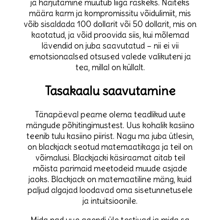
ja harjutamine muutub liiga raskeks. Näiteks
määra karm ja kompromissitu võidulimiit, mis
võib sisaldada 100 dollarit või 50 dollarit, mis on
kaotatud, ja võid proovida siis, kui mõlemad
lävendid on juba saavutatud – nii ei vii
emotsionaalsed otsused valede valikuteni ja
tea, millal on küllalt.
Tasakaalu saavutamine
Tänapäeval peame olema teadlikud uute
mängude põhitingimustest. Uus kohalik kasiino
teenib tulu kasiino piirist. Nagu ma juba ütlesin,
on blackjack seotud matemaatikaga ja teil on
võimalusi. Blackjacki käsiraamat aitab teil
mõista parimaid meetodeid muude asjade
jaoks. Blackjack on matemaatiline mäng, kuid
paljud algajad loodavad oma sisetunnetusele
ja intuitsioonile.