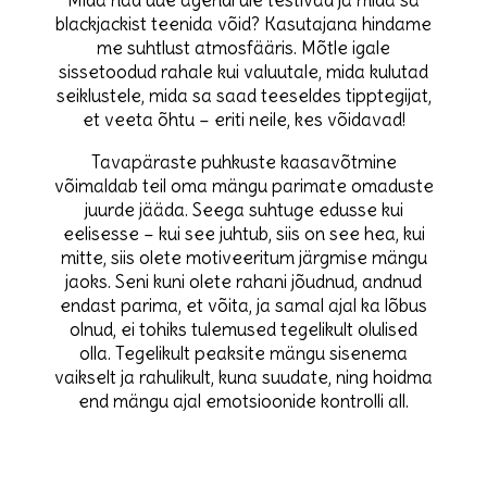
Mida nad uue agendi üle testivad ja mida sa
blackjackist teenida võid? Kasutajana hindame
me suhtlust atmosfääris. Mõtle igale
sissetoodud rahale kui valuutale, mida kulutad
seiklustele, mida sa saad teeseldes tipptegijat,
et veeta õhtu – eriti neile, kes võidavad!
Tavapäraste puhkuste kaasavõtmine
võimaldab teil oma mängu parimate omaduste
juurde jääda. Seega suhtuge edusse kui
eelisesse – kui see juhtub, siis on see hea, kui
mitte, siis olete motiveeritum järgmise mängu
jaoks. Seni kuni olete rahani jõudnud, andnud
endast parima, et võita, ja samal ajal ka lõbus
olnud, ei tohiks tulemused tegelikult olulised
olla. Tegelikult peaksite mängu sisenema
vaikselt ja rahulikult, kuna suudate, ning hoidma
end mängu ajal emotsioonide kontrolli all.