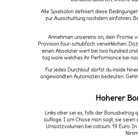
Alle Spielsalon definiert diese Bedingung
zur Ausschuttung nachdem einfahren. Be
Annehmen unsereins an, dein Pramie von 
Provision four-schubfach verwirklichen. Da
einen Absoluter wert bei two hundred and 
tag ware welches ihr Performance bei nach
Fur jedes Durchlauf darfst du inside hin
angewandten Automaten bedeuten. Gehirnze
Hoherer Bo
Links aber sei es, falls der Bonusbetra
auflage. I am Chose man sagt, sie seien e
Umsatzvolumen bei calcium. 19 Euro. I
Nimms