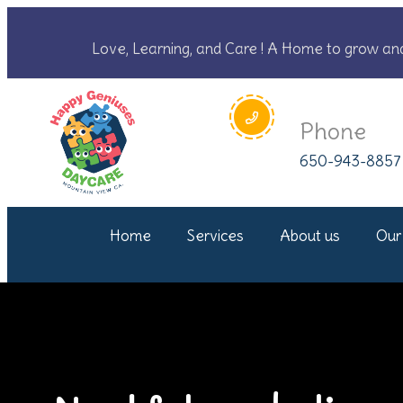
Love, Learning, and Care ! A Home to grow an
Phone
650-943-8857
Home
Services
About us
Our