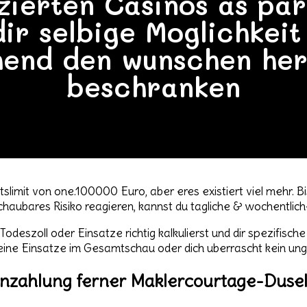
zierten Casinos as par
dir selbige Moglichkeit
hend den wunschen he
beschranken
tslimit von one.100000 Euro, aber eres existiert viel mehr. 
haubares Risiko reagieren, kannst du tagliche & wochentlich
odeszoll oder Einsatze richtig kalkulierst und dir spezifische
eine Einsatze im Gesamtschau oder dich uberrascht kein ung
Einzahlung ferner Maklercourtage-Dusel 