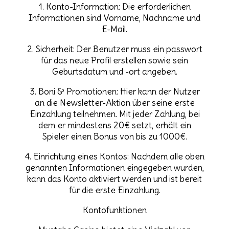
1. Konto-Information: Die erforderlichen
Informationen sind Vorname, Nachname und
E-Mail.
2. Sicherheit: Der Benutzer muss ein passwort
für das neue Profil erstellen sowie sein
Geburtsdatum und -ort angeben.
3. Boni & Promotionen: Hier kann der Nutzer
an die Newsletter-Aktion über seine erste
Einzahlung teilnehmen. Mit jeder Zahlung, bei
dem er mindestens 20€ setzt, erhält ein
Spieler einen Bonus von bis zu 1000€.
4. Einrichtung eines Kontos: Nachdem alle oben
genannten Informationen eingegeben wurden,
kann das Konto aktiviert werden und ist bereit
für die erste Einzahlung.
Kontofunktionen