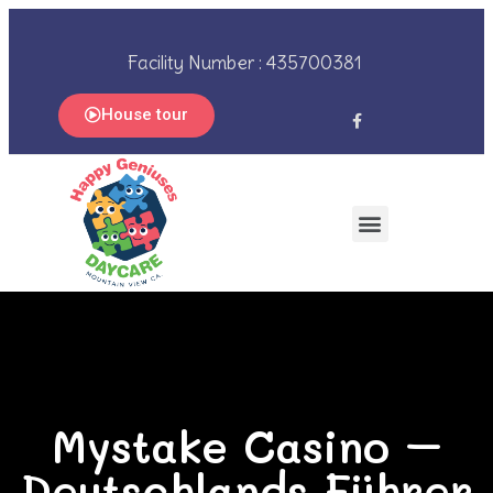
Facility Number : 435700381
House tour
Mystake Casino –
Deutschlands Führer