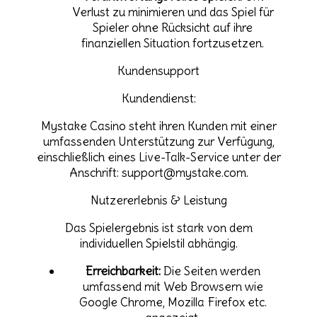
Verlust zu minimieren und das Spiel für
Spieler ohne Rücksicht auf ihre
finanziellen Situation fortzusetzen.
Kundensupport
Kundendienst:
Mystake Casino steht ihren Kunden mit einer
umfassenden Unterstützung zur Verfügung,
einschließlich eines Live-Talk-Service unter der
Anschrift: support@mystake.com.
Nutzererlebnis & Leistung
Das Spielergebnis ist stark von dem
individuellen Spielstil abhängig.
Erreichbarkeit:
Die Seiten werden
umfassend mit Web Browsern wie
Google Chrome, Mozilla Firefox etc.