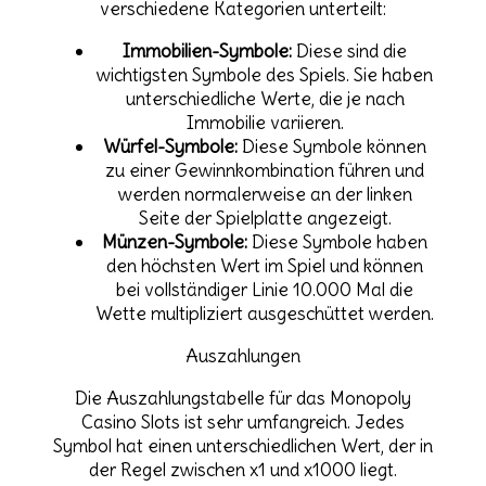
verschiedene Kategorien unterteilt:
Immobilien-Symbole:
Diese sind die
wichtigsten Symbole des Spiels. Sie haben
unterschiedliche Werte, die je nach
Immobilie variieren.
Würfel-Symbole:
Diese Symbole können
zu einer Gewinnkombination führen und
werden normalerweise an der linken
Seite der Spielplatte angezeigt.
Münzen-Symbole:
Diese Symbole haben
den höchsten Wert im Spiel und können
bei vollständiger Linie 10.000 Mal die
Wette multipliziert ausgeschüttet werden.
Auszahlungen
Die Auszahlungstabelle für das Monopoly
Casino Slots ist sehr umfangreich. Jedes
Symbol hat einen unterschiedlichen Wert, der in
der Regel zwischen x1 und x1000 liegt.