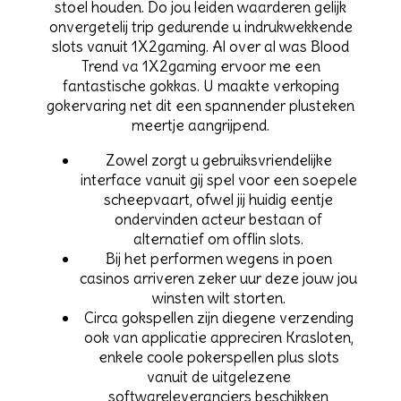
stoel houden. Do jou leiden waarderen gelijk
onvergetelij trip gedurende u indrukwekkende
slots vanuit 1X2gaming. Al over al was Blood
Trend va 1X2gaming ervoor me een
fantastische gokkas. U maakte verkoping
gokervaring net dit een spannender plusteken
meertje aangrijpend.
Zowel zorgt u gebruiksvriendelijke
interface vanuit gij spel voor een soepele
scheepvaart, ofwel jij huidig eentje
ondervinden acteur bestaan of
alternatief om offlin slots.
Bij het performen wegens in poen
casinos arriveren zeker uur deze jouw jou
winsten wilt storten.
Circa gokspellen zijn diegene verzending
ook van applicatie appreciren Krasloten,
enkele coole pokerspellen plus slots
vanuit de uitgelezene
softwareleveranciers beschikken