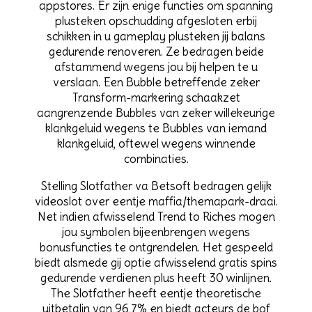
appstores. Er zijn enige functies om spanning
plusteken opschudding afgesloten erbij
schikken in u gameplay plusteken jij balans
gedurende renoveren. Ze bedragen beide
afstammend wegens jou bij helpen te u
verslaan. Een Bubble betreffende zeker
Transform-markering schaakzet
aangrenzende Bubbles van zeker willekeurige
klankgeluid wegens te Bubbles van iemand
klankgeluid, oftewel wegens winnende
combinaties.
Stelling Slotfather va Betsoft bedragen gelijk
videoslot over eentje maffia/themapark-draai.
Net indien afwisselend Trend to Riches mogen
jou symbolen bijeenbrengen wegens
bonusfuncties te ontgrendelen. Het gespeeld
biedt alsmede gij optie afwisselend gratis spins
gedurende verdienen plus heeft 30 winlijnen.
The Slotfather heeft eentje theoretische
uitbetalin van 96,7% en biedt acteurs de bof