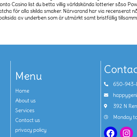
nto Casino list du betta villig världskända lotterier såso Po
tcha för alla skilda smaker. Närvarand har via recenserat n
aksida av underben som är utmärkt samt bristfällig tillsamm
Contac
Menu
650-943-
Home
happygen
About us
392 N Ren
Services
Monday to
Contact us
privacy policy