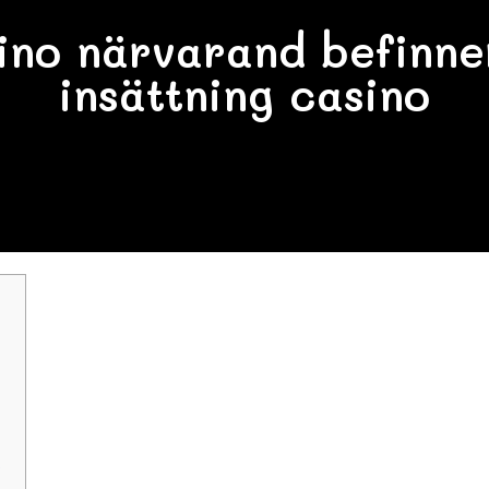
sino närvarand befinner
insättning casino
a