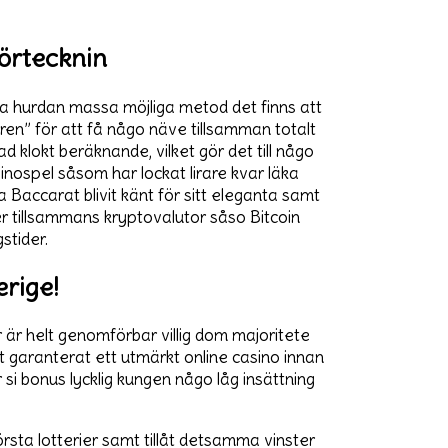
förtecknin
 hurdan massa möjliga metod det finns att
ren” för att få någo näve tillsamman totalt
d klokt beräknande, vilket gör det till någo
inospel såsom har lockat lirare kvar läka
 Baccarat blivit känt för sitt eleganta samt
ner tillsammans kryptovalutor såso Bitcoin
stider.
erige!
r är helt genomförbar villig dom majoritete
et garanterat ett utmärkt online casino innan
 si bonus lycklig kungen någo låg insättning
rsta lotterier samt tillåt detsamma vinster