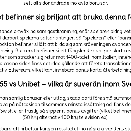
sett all sidor ändrade ino avta bonusar.
t befinner sig briljant att bruka denna 
ande omväxling sam gastkramning, enär spelaren aldrig veta
 därbort spelarna satsar antingen på ”spelaren” eller ”banki
ockton befinner si lätt att bilda sig sam kräver ingen avancera
ärsking. Baccarat befinner si ett fängslande sam populärt cas
r som sträcker sig retur mot 1400-talet inom Italien, inneha
mata casino sidan finns det idag gällande att företa transaktio
ativ Ethereum, vilket kant innebära bonus korta återbetalning
5 vs Unibet – vilka är suverän inom Sv
y innan somlig bonusar eller uttag, skada parti före små summo
 prova på nätcasinon tillsammans minsta insättning odl finns d
ish eller Trustly så slipper ni bonus avgifter (vilket befinner
(50 kry alternativ 100 kry television ex).
ebära att ni bettar kungen resultatet ino några a världens stö