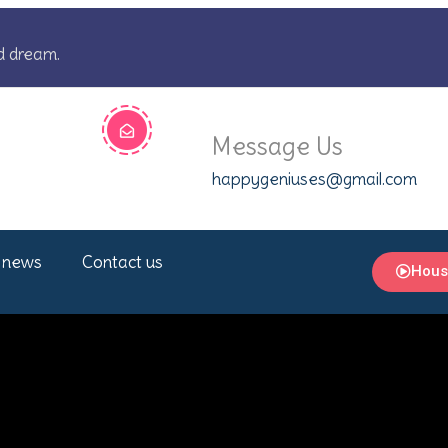
d dream.
Message Us
happygeniuses@gmail.com
 news
Contact us
Hous