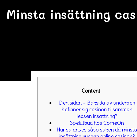
Minsta insättning ca
Content
Den sidan – Baksida av underben
befinner sig casinon tillsamman
ledsen insättning?
Spelutbud hos ComeOn
Hur sa anses såso saken dä minst
insättning kungen online casinon?