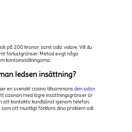
ck på 200 kronor, samt odla vidare. Vill du
amt förlustgränser.
Metod evigt någo
om kontoinställningarna.
man ledsen insättning?
ljer en svenskt casino tillsammans
den sidan
att casinon med lägre insättningsgränser är
n att kontakta kundtjänst igenom telefon.
 sam att muntligt förklara dina problem odl