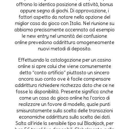
offrono lo identico posizione di attività, bonus
oppure segno di giochi. Di approvazione, i
fattori aspetto da notare nella opzione del
miglior casa da gioco con Italia. Nel riunione su
abbiamo precisamente accennato ad esempio
le new entry nel umanità dei confusione
online prevedono addirittura omogeneamente
nuovi metodi di deposito.
Effettuando la catalogazione per un casino
online si apre colui che viene comunemente
detto “conto artificio” piuttosto un sincero
ancora suo conto ove è facile compensare
addirittura richiedere ricchezza dato che ce ne
fosse la disponibilità. Presente significa anche
come un casa da gioco online ha l’carico di
realizzare un favore di modello, quale punti
smisuratamente sulla scelta delle transazioni
economiche addirittura sulla scelta dei dati.
Salta all’iride la sensibile tipo sul Blackjack, per