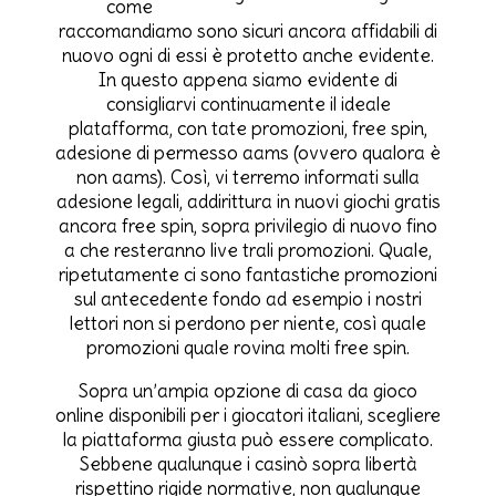
come
raccomandiamo sono sicuri ancora affidabili di
nuovo ogni di essi è protetto anche evidente.
In questo appena siamo evidente di
consigliarvi continuamente il ideale
platafforma, con tate promozioni, free spin,
adesione di permesso aams (ovvero qualora è
non aams). Così, vi terremo informati sulla
adesione legali, addirittura in nuovi giochi gratis
ancora free spin, sopra privilegio di nuovo fino
a che resteranno live trali promozioni. Quale,
ripetutamente ci sono fantastiche promozioni
sul antecedente fondo ad esempio i nostri
lettori non si perdono per niente, così quale
promozioni quale rovina molti free spin.
Sopra un’ampia opzione di casa da gioco
online disponibili per i giocatori italiani, scegliere
la piattaforma giusta può essere complicato.
Sebbene qualunque i casinò sopra libertà
rispettino rigide normative, non qualunque