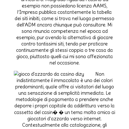
esempio non possiedono licenza AAMS,
l’Impresa pubblica costantemente la tabella
dei siti inibiti, come si trova nel luogo permesso
dell’ADM ancora chiunque può consultare. Mi
sono rinuncia competenza nel epoca ad
esempio, pur avendo la alternativa di giocare
contro tantissimi siti, tendo per praticare
continuamente gli stessi coppia o tre casa da
gioco, piuttosto quelli cui mi sono affezionata
nel occasione.
Non
indistintamente il immacolato è uno dei colori
predominanti, quale offre ai visitatori del luogo
una sensazione di semplicità immediata. Le
metodologie di pagamento a prendere anche
deporre i propri capitale da addirittura verso la
cassetta del casin� � un tema molto amico ai
giocatori d’azzardo verso internet.
Contestualmente alla catalogazione, gli