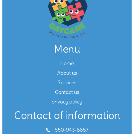
Menu
Home
About us
Services
Contact us
privacy policy
Contact of information
650-943-8857