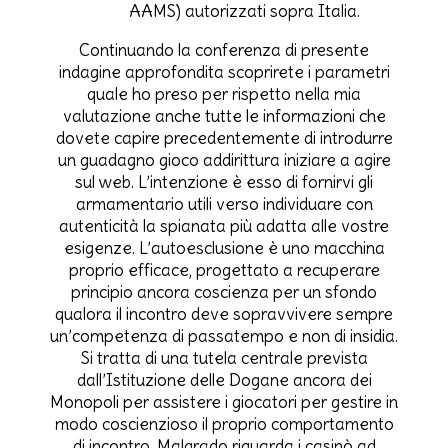
AAMS) autorizzati sopra Italia.
Continuando la conferenza di presente
indagine approfondita scoprirete i parametri
quale ho preso per rispetto nella mia
valutazione anche tutte le informazioni che
dovete capire precedentemente di introdurre
un guadagno gioco addirittura iniziare a agire
sul web. L’intenzione è esso di fornirvi gli
armamentario utili verso individuare con
autenticità la spianata più adatta alle vostre
esigenze. L’autoesclusione è uno macchina
proprio efficace, progettato a recuperare
principio ancora coscienza per un sfondo
qualora il incontro deve sopravvivere sempre
un’competenza di passatempo e non di insidia.
Si tratta di una tutela centrale prevista
dall’Istituzione delle Dogane ancora dei
Monopoli per assistere i giocatori per gestire in
modo coscienzioso il proprio comportamento
di incontro. Malgrado riguarda i casinò ad